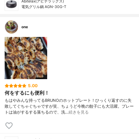
Abitelax(アビテラックス)
電気グリル鍋 AGN-30G-T
one
5.00
何をするにも便利！
もはやみんな持ってるBRUNOのホットプレート！ひっくり返すのに失
敗してぐちゃぐちゃですが笑、ちょうど今晩の餃子にも大活躍。プレー
トは油がするする落ちるので、洗…
続きを見る