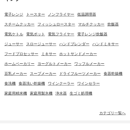
電子レンジ
トースター
ノンフライヤー
低温調理器
スチームクッカー
フィッシュロースター
マルチクッカー
炊飯器
電気ケトル
電気ポット
電気フライヤー
電子レンジ炊飯器
ジューサー
スロージューサー
ハンドブレンダー
ハンドミキサー
フードプロセッサー
ミキサー
ホットサンドメーカー
ホームベーカリー
ヨーグルトメーカー
ワッフルメーカー
豆乳メーカー
スープメーカー
ドライフルーツメーカー
食器乾燥機
食洗機
食器洗い乾燥機
ワインクーラー
ワインセラー
家庭用精米機
家庭用製氷機
浄水器
生ゴミ処理機
カテゴリ一覧へ