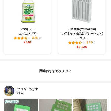
フマキラー
山崎実業(Yamazaki)
コバエバリア
マグネット虫除けプレートカバ
ー タワー
3.15
(1)
¥366
3.15
(1)
¥2,420
関連おすすめクチコミ
ブロガーのはず
れな