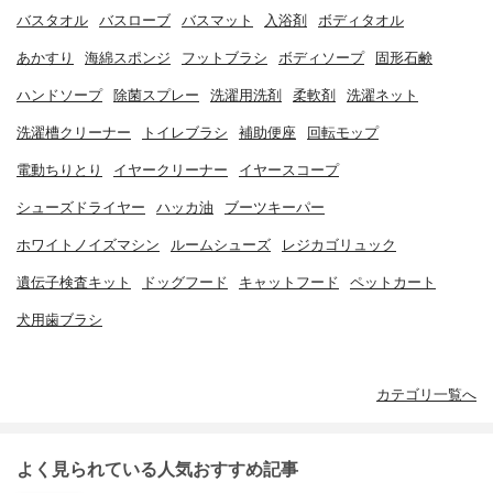
バスタオル
バスローブ
バスマット
入浴剤
ボディタオル
あかすり
海綿スポンジ
フットブラシ
ボディソープ
固形石鹸
ハンドソープ
除菌スプレー
洗濯用洗剤
柔軟剤
洗濯ネット
洗濯槽クリーナー
トイレブラシ
補助便座
回転モップ
電動ちりとり
イヤークリーナー
イヤースコープ
シューズドライヤー
ハッカ油
ブーツキーパー
ホワイトノイズマシン
ルームシューズ
レジカゴリュック
遺伝子検査キット
ドッグフード
キャットフード
ペットカート
犬用歯ブラシ
カテゴリ一覧へ
よく見られている人気おすすめ記事