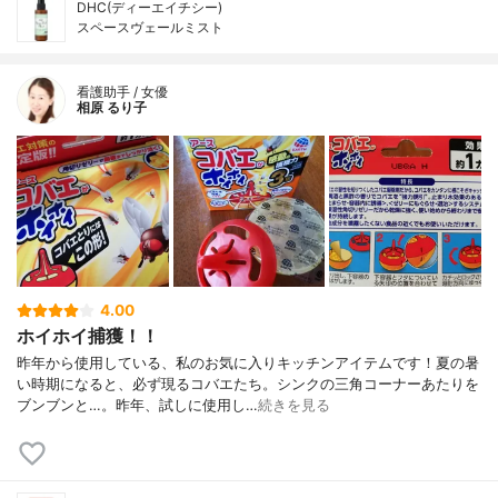
DHC(ディーエイチシー)
スペースヴェールミスト
看護助手 / 女優
相原 るり子
4.00
ホイホイ捕獲！！
昨年から使用している、私のお気に入りキッチンアイテムです！夏の暑
い時期になると、必ず現るコバエたち。シンクの三角コーナーあたりを
ブンブンと…。昨年、試しに使用し…
続きを見る