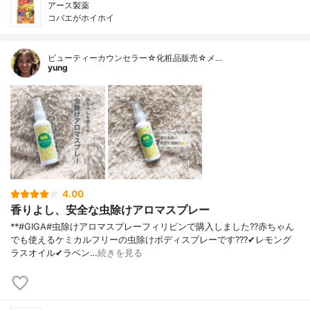
アース製薬
コバエがホイホイ
ビューティーカウンセラー☆化粧品販売☆メ…
yung
4.00
香りよし、安全な虫除けアロマスプレー
**#GIGA#虫除けアロマスプレー⁡フィリピンで購入しました??赤ちゃん
でも使えるケミカルフリーの虫除けボディスプレーです???⁡✔レモング
ラスオイル✔ラベン…
続きを見る