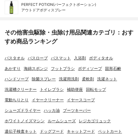
PERFECT POTION(パーフェクトポーション)
アウトドアボディスプレー
その他害虫駆除・虫除け用品関連カテゴリ：おす
すめ商品ランキング
バスタオル
バスローブ
バスマット
入浴剤
ボディタオル
あかすり
海綿スポンジ
フットブラシ
ボディソープ
固形石鹸
ハンドソープ
除菌スプレー
洗濯用洗剤
柔軟剤
洗濯ネット
洗濯槽クリーナー
トイレブラシ
補助便座
回転モップ
電動ちりとり
イヤークリーナー
イヤースコープ
シューズドライヤー
ハッカ油
ブーツキーパー
ホワイトノイズマシン
ルームシューズ
レジカゴリュック
遺伝子検査キット
ドッグフード
キャットフード
ペットカート