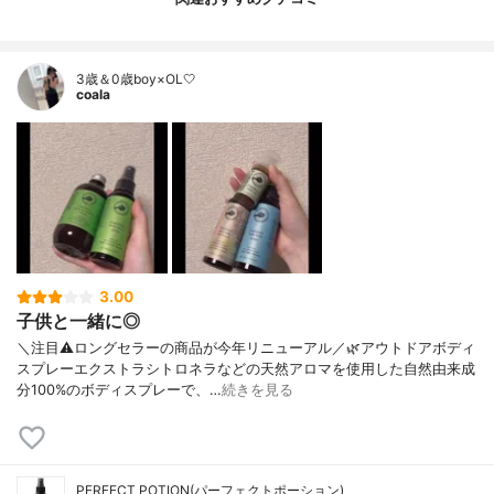
3歳＆0歳boy×OL🤍
coala
3.00
子供と一緒に◎
＼注目⚠️ロングセラーの商品が今年リニューアル／🌿アウトドアボディ
スプレーエクストラシトロネラなどの天然アロマを使用した自然由来成
分100%のボディスプレーで、…
続きを見る
PERFECT POTION(パーフェクトポーション)