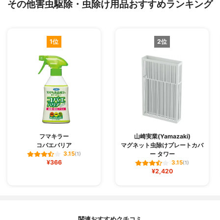
その他害虫駆除・虫除け用品おすすめランキング
1位
2位
フマキラー
山崎実業(Yamazaki)
コバエバリア
マグネット虫除けプレートカバ
ー タワー
3.15
(1)
¥366
3.15
(1)
¥2,420
関連おすすめクチコミ