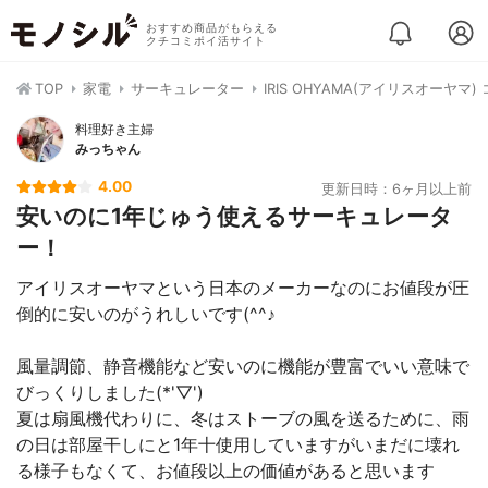
おすすめ商品がもらえる
クチコミポイ活サイト
TOP
家電
サーキュレーター
IRIS OHYAMA(アイリスオーヤマ
料理好き主婦
みっちゃん
4.00
更新日時：6ヶ月以上前
安いのに1年じゅう使えるサーキュレータ
ー！
アイリスオーヤマという日本のメーカーなのにお値段が圧
倒的に安いのがうれしいです(^^♪
風量調節、静音機能など安いのに機能が豊富でいい意味で
びっくりしました(*'▽')
夏は扇風機代わりに、冬はストーブの風を送るために、雨
の日は部屋干しにと1年十使用していますがいまだに壊れ
る様子もなくて、お値段以上の価値があると思います