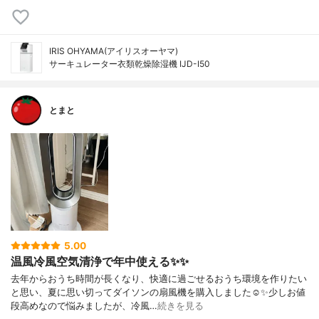
IRIS OHYAMA(アイリスオーヤマ)
サーキュレーター衣類乾燥除湿機 IJD-I50
とまと
5.00
温風冷風空気清浄で年中使える✨✨
去年からおうち時間が長くなり、快適に過ごせるおうち環境を作りたい
と思い、夏に思い切ってダイソンの扇風機を購入しました☺️✨少しお値
段高めなので悩みましたが、冷風…
続きを見る