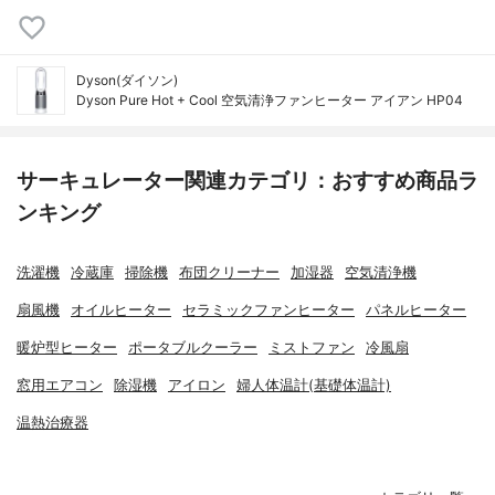
Dyson(ダイソン)
Dyson Pure Hot + Cool 空気清浄ファンヒーター アイアン HP04
サーキュレーター関連カテゴリ：おすすめ商品ラ
ンキング
洗濯機
冷蔵庫
掃除機
布団クリーナー
加湿器
空気清浄機
扇風機
オイルヒーター
セラミックファンヒーター
パネルヒーター
暖炉型ヒーター
ポータブルクーラー
ミストファン
冷風扇
窓用エアコン
除湿機
アイロン
婦人体温計(基礎体温計)
温熱治療器