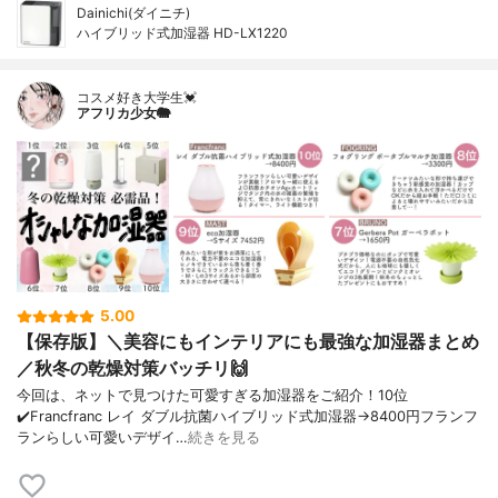
Dainichi(ダイニチ)
ハイブリッド式加湿器 HD-LX1220
コスメ好き大学生💓
アフリカ少女🐘
5.00
【保存版】＼美容にもインテリアにも最強な加湿器まとめ
／秋冬の乾燥対策バッチリ🙌
今回は、ネットで見つけた可愛すぎる加湿器をご紹介！10位
✔️Francfranc レイ ダブル抗菌ハイブリッド式加湿器→8400円フランフ
ランらしい可愛いデザイ…
続きを見る