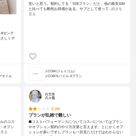
安いと思う。契約してる「1GBプラン」だと、他の格安SIM
と比べても断然お得感がある。サブとして使って…
続きを
見る
n .#センテ
やさしくデ
J:COM(ジェイコム)
グオイル
J:COMモバイル Aプラン
自営業
八ヶ岳
2.00
プランが乱雑で難しい
イルのコス
■コストパフォーマンスについてコスパについてはプラン
・オプシ
やオプション契約のやり方次第と言えます。とにかくオプ
を見る
ションが多いですしプランも一目見ただけではわからない