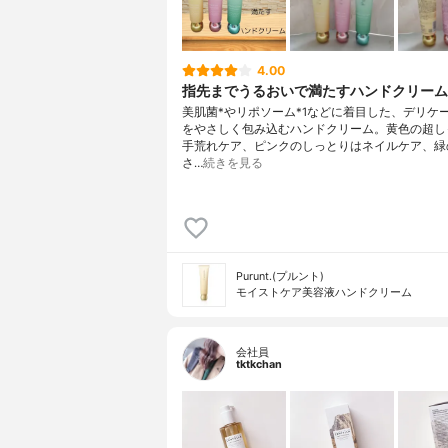
4.00
指先までうるおいで満たすハンドクリーム
美肌菌*やリポソーム*1などに着目した、デリケ
をやさしく包み込むハンドクリーム。黄色の超し
手荒れケア、ピンクのしっとりはネイルケア、緑
さ…
続きを見る
Purunt.(プルント)
モイストケア美容液ハンドクリーム
会社員
tktkchan