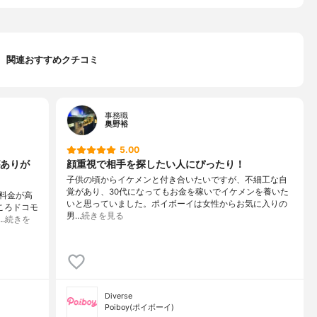
関連おすすめクチコミ
事務職
奥野裕
5.00
ありが
顔重視で相手を探したい人にぴったり！
子供の頃からイケメンと付き合いたいですが、不細工な自
覚があり、30代になってもお金を稼いでイケメンを養いた
料金が高
いと思っていました。ポイボーイは女性からお気に入りの
ころドコモ
男…
続きを見る
…
続きを
Diverse
Poiboy(ポイボーイ)