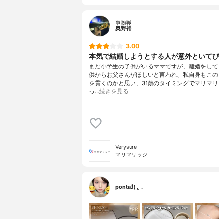
事務職
奥野裕
3.00
本気で結婚しようとする人が意外といてび
まだ小学生の子供がいるママですが、離婚をして
供からお父さんがほしいと言われ、私自身もこの
を貫くのかと思い、31歳のタイミングでマリマリ
っ…
続きを見る
Verysure
マリマリッジ
pontaჱ̒( . ̫ .