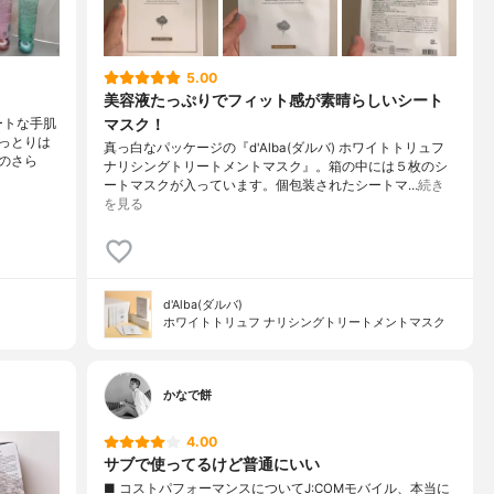
5.00
美容液たっぷりでフィット感が素晴らしいシート
マスク！
ートな手肌
っとりは
真っ白なパッケージの『d'Alba(ダルバ) ホワイトトリュフ
のさら
ナリシングトリートメントマスク』。箱の中には５枚のシ
ートマスクが入っています。個包装されたシートマ…
続き
を見る
d'Alba(ダルバ)
ホワイトトリュフ ナリシングトリートメントマスク
かなで餅
4.00
サブで使ってるけど普通にいい
■ コストパフォーマンスについてJ:COMモバイル、本当に