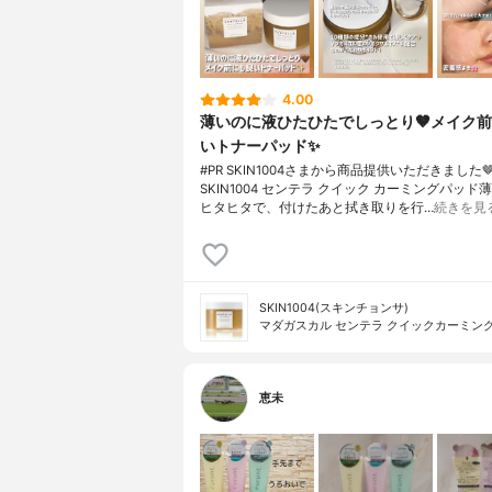
4.00
薄いのに液ひたひたでしっとり🤎メイク
いトナーパッド✨️
#PR SKIN1004さまから商品提供いただきました🤎
SKIN1004 センテラ クイック カーミングパッド
ヒタヒタで、付けたあと拭き取りを行…
続きを見
SKIN1004(スキンチョンサ)
マダガスカル センテラ クイックカーミン
恵未