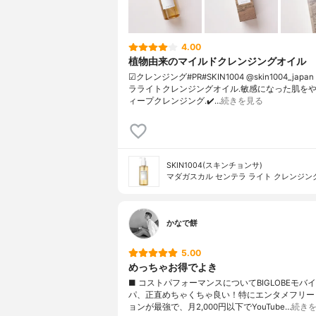
4.00
植物由来のマイルドクレンジングオイル
☑クレンジング#PR#SKIN1004 @skin1004_japa
ラライトクレンジングオイル.敏感になった肌を
ィープクレンジング.✔️…
続きを見る
SKIN1004(スキンチョンサ)
マダガスカル センテラ ライト クレンジン
かなで餅
5.00
めっちゃお得でよき
■ コストパフォーマンスについてBIGLOBEモバ
パ、正直めちゃくちゃ良い！特にエンタメフリー
ョンが最強で、月2,000円以下でYouTube…
続き