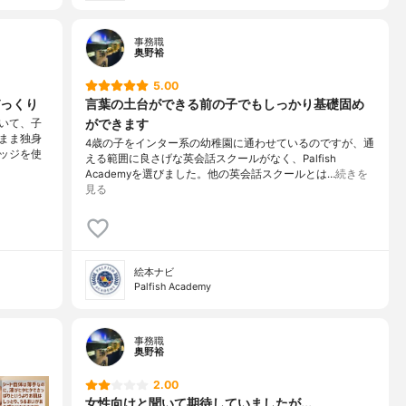
事務職
奥野裕
5.00
っくり
言葉の土台ができる前の子でもしっかり基礎固め
ができます
いて、子
まま独身
4歳の子をインター系の幼稚園に通わせているのですが、通
ッジを使
える範囲に良さげな英会話スクールがなく、Palfish
Academyを選びました。他の英会話スクールとは…
続きを
見る
絵本ナビ
Palfish Academy
事務職
奥野裕
2.00
女性向けと聞いて期待していましたが...