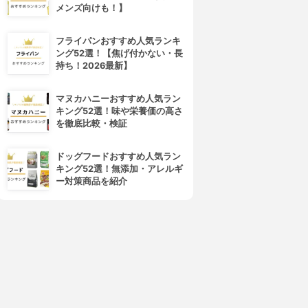
メンズ向けも！】
4位
5位
フライパンおすすめ人気ランキ
ング52選！【焦げ付かない・長
持ち！2026最新】
マヌカハニーおすすめ人気ラン
キング52選！味や栄養価の高さ
を徹底比較・検証
ドッグフードおすすめ人気ラン
キング52選！無添加・アレルギ
FRECIOUS(フレシャス)
FRECIOUS(フレシャス)
ー対策商品を紹介
SIPHON+ ショートタイプ
dewo mini BSH-310
3.15
3.15
¥4,992
¥4,546