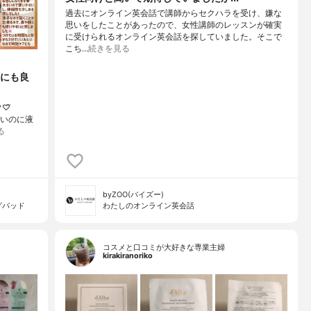
過去にオンライン英会話で講師からセクハラを受け、嫌な
思いをしたことがあったので、女性講師のレッスンが確実
に受けられるオンライン英会話を探していました。そこで
こち…
続きを見る
前にも良
♡⃛
薄いのに液
る
byZOO(バイズー)
グパッド
わたしのオンライン英会話
コスメと口コミが大好きな専業主婦
kirakiranoriko