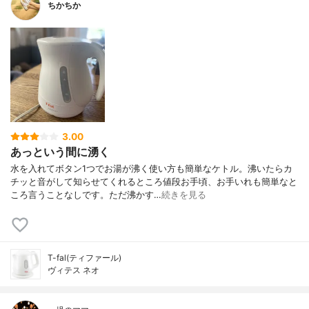
ちかちか
3.00
あっという間に湧く
水を入れてボタン1つでお湯が沸く使い方も簡単なケトル。沸いたらカ
チッと音がして知らせてくれるところ値段お手頃、お手いれも簡単なと
ころ言うことなしです。ただ沸かす…
続きを見る
T-fal(ティファール)
ヴィテス ネオ