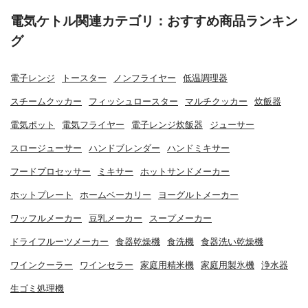
電気ケトル関連カテゴリ：おすすめ商品ランキン
グ
電子レンジ
トースター
ノンフライヤー
低温調理器
スチームクッカー
フィッシュロースター
マルチクッカー
炊飯器
電気ポット
電気フライヤー
電子レンジ炊飯器
ジューサー
スロージューサー
ハンドブレンダー
ハンドミキサー
フードプロセッサー
ミキサー
ホットサンドメーカー
ホットプレート
ホームベーカリー
ヨーグルトメーカー
ワッフルメーカー
豆乳メーカー
スープメーカー
ドライフルーツメーカー
食器乾燥機
食洗機
食器洗い乾燥機
ワインクーラー
ワインセラー
家庭用精米機
家庭用製氷機
浄水器
生ゴミ処理機