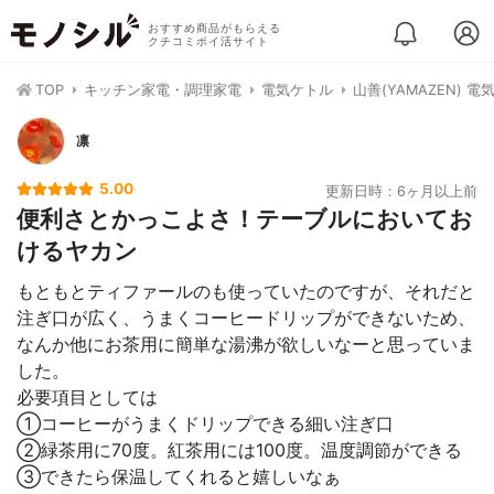
おすすめ商品がもらえる
クチコミポイ活サイト
TOP
キッチン家電・調理家電
電気ケトル
山善(YAMAZEN) 電
凛
5.00
更新日時：6ヶ月以上前
便利さとかっこよさ！テーブルにおいてお
けるヤカン
もともとティファールのも使っていたのですが、それだと
注ぎ口が広く、うまくコーヒードリップができないため、
なんか他にお茶用に簡単な湯沸が欲しいなーと思っていま
した。
必要項目としては
①コーヒーがうまくドリップできる細い注ぎ口
②緑茶用に70度。紅茶用には100度。温度調節ができる
③できたら保温してくれると嬉しいなぁ