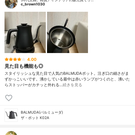
c_brown1030
4.00
見た目も機能も◎
スタイリッシュな見た目で人気のBALMUDAポット。注ぎ口の細さがま
ずかっこいいです。沸かしている最中は赤いランプがつくのと、沸いた
らストッパーがカチッと外れる…
続きを見る
BALMUDA(バルミューダ)
ザ・ポット K02A