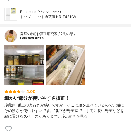
Panasonic(パナソニック)
トップユニット冷蔵庫 NR-E431GV
発酵×米粉お菓子研究家 / 2児の母 /…
Chikako Anzai
4.00
細かい部分が使いやすさ抜群！
冷蔵庫1番上の奥行きが狭いですが、そこに瓶を並べているので、逆に
その狭さが使いやすいです。1番下が野菜室で、手間に長い野菜などを
縦に置けるスペースがあります。冷…
続きを見る