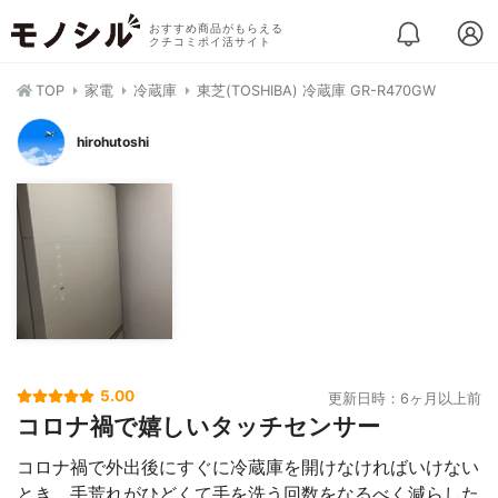
おすすめ商品がもらえる
クチコミポイ活サイト
TOP
家電
冷蔵庫
東芝(TOSHIBA) 冷蔵庫 GR-R470GW
hirohutoshi
5.00
更新日時：6ヶ月以上前
コロナ禍で嬉しいタッチセンサー
コロナ禍で外出後にすぐに冷蔵庫を開けなければいけない
とき、手荒れがひどくて手を洗う回数をなるべく減らした