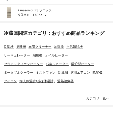
Panasonic(パナソニック)
冷蔵庫 NR-F506XPV
冷蔵庫関連カテゴリ：おすすめ商品ランキング
洗濯機
掃除機
布団クリーナー
加湿器
空気清浄機
サーキュレーター
扇風機
オイルヒーター
セラミックファンヒーター
パネルヒーター
暖炉型ヒーター
ポータブルクーラー
ミストファン
冷風扇
窓用エアコン
除湿機
アイロン
婦人体温計(基礎体温計)
温熱治療器
カテゴリ一覧へ