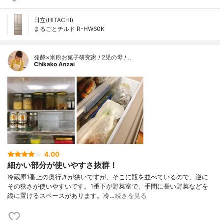
日立(HITACHI)
まるごとチルド R-HW60K
発酵×米粉お菓子研究家 / 2児の母 /…
Chikako Anzai
4.00
細かい部分が使いやすさ抜群！
冷蔵庫1番上の奥行きが狭いですが、そこに瓶を並べているので、逆に
その狭さが使いやすいです。1番下が野菜室で、手間に長い野菜などを
縦に置けるスペースがあります。冷…
続きを見る