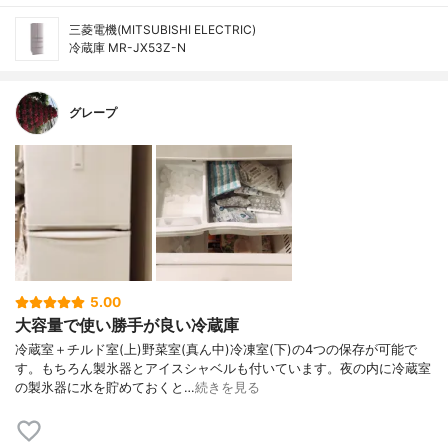
三菱電機(MITSUBISHI ELECTRIC)
冷蔵庫 MR-JX53Z-N
グレープ
5.00
大容量で使い勝手が良い冷蔵庫
冷蔵室＋チルド室(上)野菜室(真ん中)冷凍室(下)の4つの保存が可能で
す。もちろん製氷器とアイスシャベルも付いています。夜の内に冷蔵室
の製氷器に水を貯めておくと…
続きを見る