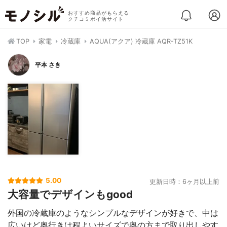
おすすめ商品がもらえる
クチコミポイ活サイト
TOP
家電
冷蔵庫
AQUA(アクア) 冷蔵庫 AQR-TZ51K
平本 さき
5.00
更新日時：6ヶ月以上前
大容量でデザインもgood
外国の冷蔵庫のようなシンプルなデザインが好きで、中は
広いけど奥行きは程よいサイズで奥の方まで取り出しやす