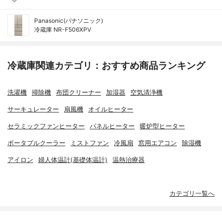
Panasonic(パナソニック)
冷蔵庫 NR-F506XPV
冷蔵庫関連カテゴリ：おすすめ商品ランキング
洗濯機
掃除機
布団クリーナー
加湿器
空気清浄機
サーキュレーター
扇風機
オイルヒーター
セラミックファンヒーター
パネルヒーター
暖炉型ヒーター
ポータブルクーラー
ミストファン
冷風扇
窓用エアコン
除湿機
アイロン
婦人体温計(基礎体温計)
温熱治療器
カテゴリ一覧へ