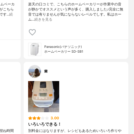
ームベーカ
楽天の口コミで、こちらのホームベーカリーが作業中の音
がこちら
が静かでオススメという声が多く、購入しました♪完全に無
です…
続
音では有りませんが気にならないレベルでしす。私はホー
ム…
続きを見る
Panasonic(パナソニック)
ホームベーカリー SD-SB1
蘭
3.00
いろいろできる！
捏ね時間
別料金にはなりますが、レシピもあるためいろいろ作りや