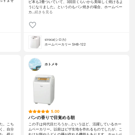
ふすまを
ピ本も2冊ついていて、3回目くらいから美味しく焼けるよ
うになりました。というのもパン焼きの場合、ホームベー
カ…
続きを見る
siroca(シロカ)
ホームベーカリー SHB-122
ホトメキ
5.00
パンの香りで目覚める朝
た。こち
この子は何代目だろうか…というほど、活躍しているホー
く、自分
ムベーカリー。以前はピザ生地を作れるものでしたが、こ
た、残り
れはお餅やうどんの麺が作れる機能もあります。ホームベ