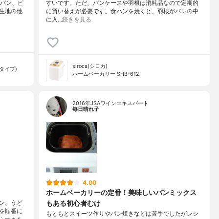
。パン、ピ
すいです。ただ、パンケースや羽根は消耗品なので定期的
生地の他
に買い替えが必要です。食パンを焼くと、羽根がパンの中
に入…
続きを見る
siroca(シロカ)
タイプ)
ホームベーカリー SHB-612
2016年JSAワインエキスパート
毎日晴れ子
4.00
ホームベーカリーの定番！美味しいパンミックス
もある初心者むけ
ン、うど
を順番に
もともとスイーツ作りやパン焼きなどは苦手でしたがレシ