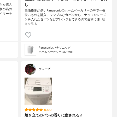
し
らを購入
朝の為の
高価格帯が多いPanasonicのホームベーカリーの中で一番
イマーを
安いものを購入。シンプルな食パンから、ナッツやレーズ
ンを入れた食パンなどアレンジもできるので便利に使…
続
きを見る
Panasonic(パナソニック)
ホームベーカリー SD-MB1
グレープ
5.00
焼き立てのパンの香りに癒される♬