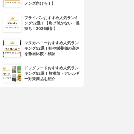
メンズ向けも！】
フライパンおすすめ人気ランキ
ング52選！【焦げ付かない・長
持ち！2026最新】
マヌカハニーおすすめ人気ラン
4位
5位
キング52選！味や栄養価の高さ
を徹底比較・検証
ドッグフードおすすめ人気ラン
キング52選！無添加・アレルギ
ー対策商品を紹介
siroca(シロカ)
エムケー精工(MK SEIKO)
ホームベーカリー SHB-722
ふっくらパン屋さん (ホームベ
ーカリー1.5斤タイプ) HBK-
3.86
(1)
¥11,880
152
3.83
¥17,800