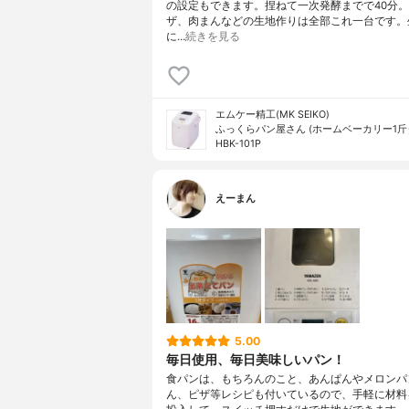
の設定もできます。捏ねて一次発酵までで40分
ザ、肉まんなどの生地作りは全部これ一台です。
に…
続きを見る
エムケー精工(MK SEIKO)
ふっくらパン屋さん (ホームベーカリー1斤
HBK-101P
えーまん
5.00
毎日使用、毎日美味しいパン！
食パンは、もちろんのこと、あんぱんやメロンパ
ん、ピザ等レシピも付いているので、手軽に材料