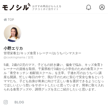
おすすめ商品がもらえる
クチコミポイ活サイト
TOP
小野エリカ
管理栄養士/キッズ食育トレーナー/おうちパンマスター
@cookingmama / 女性
5歳、2歳の2児のママ。子どもの好き嫌い、偏食で悩み、キッズ食育ト
レーナーの資格を取得。千葉県柏で3歳から小学生のための食育スクー
ル「青空キッチン 柏駅前スクール」を主宰。子連れ可のおうちパン講
座も開講。忙しい毎日の中で、我が子のために安心で安全な食をという
ママたち、子ども自身が将来に向けて正しい食を選択できるようになっ
てほしいという想いをサポートしたいと思っています。簡単に取り入れ
られる食育グッズや、調理グッズを主にご紹介したいと思います。
BLOG