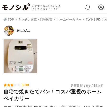
おすすめ商品がもらえる
クチコミポイ活サイト
TOP
キッチン家電・調理家電
ホームベーカリー
TWINBIRD(
あゆたんこ
3.00
更新日時：6ヶ月以上前
自宅で焼きたてパン！コスパ重視のホーム
ベイカリー