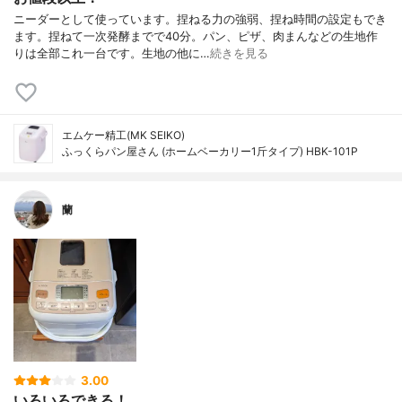
ニーダーとして使っています。捏ねる力の強弱、捏ね時間の設定もでき
ます。捏ねて一次発酵までで40分。パン、ピザ、肉まんなどの生地作
りは全部これ一台です。生地の他に…
続きを見る
エムケー精工(MK SEIKO)
ふっくらパン屋さん (ホームベーカリー1斤タイプ) HBK-101P
蘭
3.00
いろいろできる！