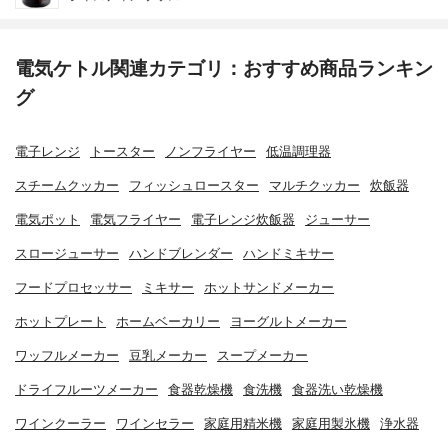
電気ケトル関連カテゴリ：おすすめ商品ランキン
グ
電子レンジ
トースター
ノンフライヤー
低温調理器
スチームクッカー
フィッシュロースター
マルチクッカー
炊飯器
電気ポット
電気フライヤー
電子レンジ炊飯器
ジューサー
スロージューサー
ハンドブレンダー
ハンドミキサー
フードプロセッサー
ミキサー
ホットサンドメーカー
ホットプレート
ホームベーカリー
ヨーグルトメーカー
ワッフルメーカー
豆乳メーカー
スープメーカー
ドライフルーツメーカー
食器乾燥機
食洗機
食器洗い乾燥機
ワインクーラー
ワインセラー
家庭用精米機
家庭用製氷機
浄水器