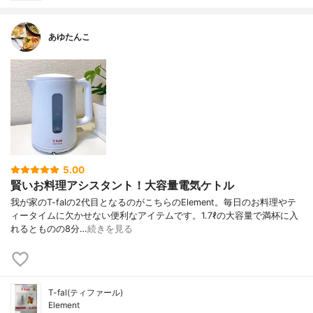
あゆたんこ
5.00
賢いお料理アシスタント！大容量電気ケトル
我が家のT-falの2代目となるのがこちらのElement。毎日のお料理やテ
ィータイムに欠かせない便利なアイテムです。1.7ℓの大容量で満杯に入
れるとものの8分…
続きを見る
T-fal(ティファール)
Element