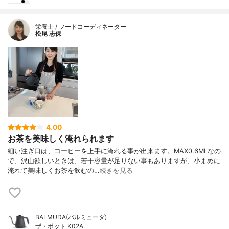
栄養士 / フードコーディネーター
松尾 志保
4.00
お茶を美味しく淹れられます
細い注ぎ口は、コーヒーを上手に淹れる事が出来ます。MAX0.6MLなの
で、沢山欲しいときは、若干容量が足りない事もありますが、小まめに
淹れて美味しくお茶を飲むの…
続きを見る
BALMUDA(バルミューダ)
ザ・ポット K02A