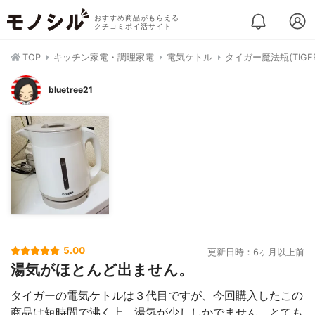
おすすめ商品がもらえる
クチコミポイ活サイト
TOP
キッチン家電・調理家電
電気ケトル
タイガー魔法瓶(TIGER
bluetree21
5.00
更新日時：6ヶ月以上前
湯気がほとんど出ません。
タイガーの電気ケトルは３代目ですが、今回購入したこの
商品は短時間で沸く上、湯気が少ししかでません。とても