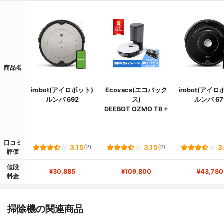
商品名
irobot(アイロボット)
Ecovacs(エコバック
irobot(アイロ
ルンバ 692
ス)
ルンバ 67
DEEBOT OZMO T8 +
口コミ
3.15
(2)
3.15
(2)
3
評価
値段
¥30,885
¥109,800
¥43,780
料金
掃除機の関連商品