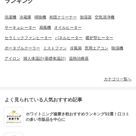
ランキング
洗濯機
冷蔵庫
掃除機
布団クリーナー
加湿器
空気清浄機
サーキュレーター
扇風機
オイルヒーター
セラミックファンヒーター
パネルヒーター
暖炉型ヒーター
ポータブルクーラー
ミストファン
冷風扇
窓用エアコン
除湿機
アイロン
婦人体温計(基礎体温計)
温熱治療器
カテゴリ一覧へ
よく見られている人気おすすめ記事
ホワイトニング歯磨き粉おすすめランキング52選！口コミ
の多い市販品を中心に