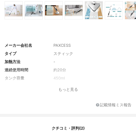
メーカー会社名
PAXCESS
タイプ
スティック
加熱方法
-
連続使用時間
約20分
タンク容量
450ml
重量
約2.3kg
もっと見る
安全機能
-
付属アタッチメント
専用パッド2枚・カーペットグライダー
記載情報ミス報告
クチコミ・評判(2)