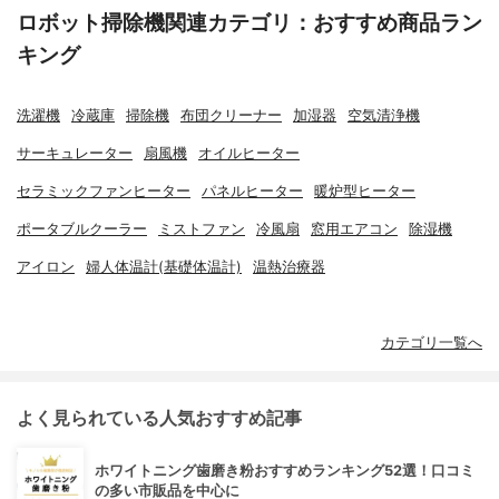
ロボット掃除機関連カテゴリ：おすすめ商品ラン
キング
洗濯機
冷蔵庫
掃除機
布団クリーナー
加湿器
空気清浄機
サーキュレーター
扇風機
オイルヒーター
セラミックファンヒーター
パネルヒーター
暖炉型ヒーター
ポータブルクーラー
ミストファン
冷風扇
窓用エアコン
除湿機
アイロン
婦人体温計(基礎体温計)
温熱治療器
カテゴリ一覧へ
よく見られている人気おすすめ記事
ホワイトニング歯磨き粉おすすめランキング52選！口コミ
の多い市販品を中心に