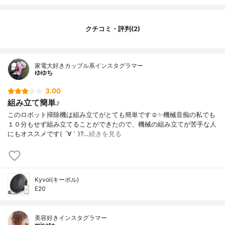
ブラシ
サイドブラシ本数
2本
クチコミ・評判(2)
集塵容積
0.6L
乗り越えられる段差
2.0cm
騒音値
54.8dB
家電大好きカップル系インスタグラマー
ゆゆち
カラー展開
ブラック、ホワイト
その他の機能
ダストケース丸洗い、衝突防止機能、自動
3.00
充電(自動帰還)機能、 段差乗り越え機能、
組み立て簡単♪
清掃エリア設定機能、アプリ連携機能（Wi-
このロボット掃除機は組み立てがとても簡単です☺️✨機械音痴の私でも
Fi対応）、スケジュール機能、落下防止機
１０分もせず組み立てることができたので、機械の組み立てが苦手な人
能
にもオススメです( ´∀｀)?…
続きを見る
Kyvol(キーボル)
E20
美容好きインスタグラマー
misato