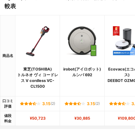
較表
商品名
東芝(TOSHIBA)
irobot(アイロボット)
Ecovacs(エ
トルネオ ヴィ コードレ
ルンバ 692
ス)
ス V cordless VC-
DEEBOT OZMO
CL1500
口コミ
3.15
(2)
3.15
(2)
3
評価
値段
¥50,723
¥30,885
¥109,80
料金