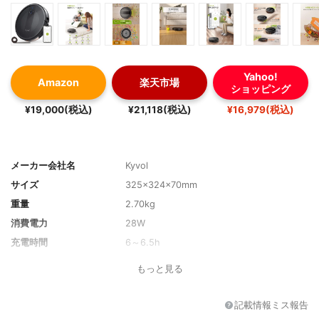
Yahoo!
Amazon
楽天市場
ショッピング
¥19,000(税込)
¥21,118(税込)
¥16,979(税込)
メーカー会社名
Kyvol
サイズ
325×324×70mm
重量
2.70kg
消費電力
28W
充電時間
6～6.5h
最長運転時間/連続使用時
150分
もっと見る
間
形状
丸型
記載情報ミス報告
ブラシの種類
直径0.3mmのサイドブラシとV字型メイン