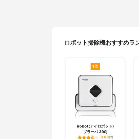
ロボット掃除機おすすめラ
1位
irobot(アイロボット)
ブラーバ 390j
3.68
(2)