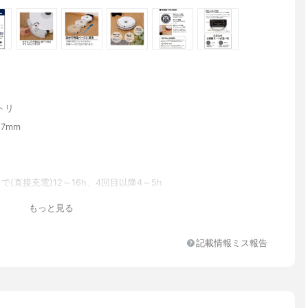
トリ
87mm
で(直接充電)12～16h、4回目以降4～5h
もっと見る
シ
記載情報ミス報告