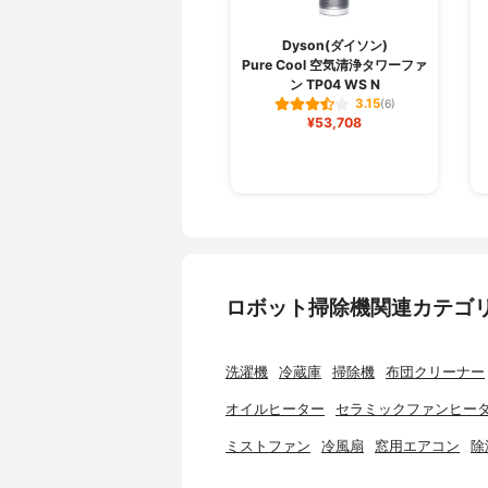
Dyson(ダイソン)
Pure Cool 空気清浄タワーファ
ン TP04 WS N
3.15
(6)
¥53,708
ロボット掃除機関連カテゴ
洗濯機
冷蔵庫
掃除機
布団クリーナー
オイルヒーター
セラミックファンヒー
ミストファン
冷風扇
窓用エアコン
除