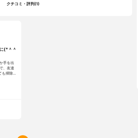
クチコミ・評判(1)
丸洗い、自動充電(自動帰還)機能、段差乗り越え機能、清掃エリア
スケジュール機能、落下防止機能
に(*＾＾
か手を出
で、友達
ても掃除…