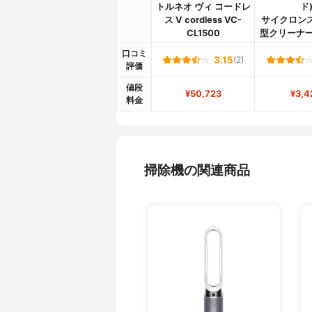
トルネオ ヴィ コードレ
ド
ス V cordless VC-
サイクロン
CL1500
型クリーナー 
口コミ
3.15
(2)
評価
値段
¥50,723
¥3,4
料金
掃除機の関連商品