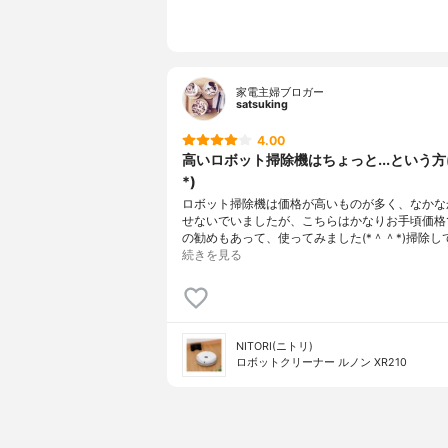
騒音値
69.8dB
カラー展開
ホワイト
その他の機能
フィルター
設定機能、
家電主婦ブロガー
satsuking
4.00
高いロボット掃除機はちょっと...という方
*)
ロボット掃除機は価格が高いものが多く、なかな
せないでいましたが、こちらはかなりお手頃価格
の勧めもあって、使ってみました(*＾＾*)掃除し
続きを見る
NITORI(ニトリ)
ロボットクリーナー ルノン XR210