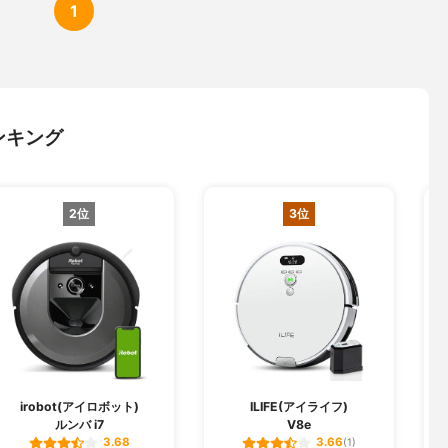
1
ンキング
2位
3位
irobot(アイロボット)
ILIFE(アイライフ)
ルンバ i7
V8e
3.68
3.66
(1)