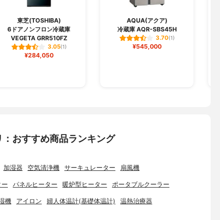
東芝(TOSHIBA)
AQUA(アクア)
6ドアノンフロン冷蔵庫
冷蔵庫 AQR-SBS45H
VEGETA GRR510FZ
3.70
(1)
¥545,000
3.05
(1)
¥284,050
リ：おすすめ商品ランキング
加湿器
空気清浄機
サーキュレーター
扇風機
ター
パネルヒーター
暖炉型ヒーター
ポータブルクーラー
湿機
アイロン
婦人体温計(基礎体温計)
温熱治療器