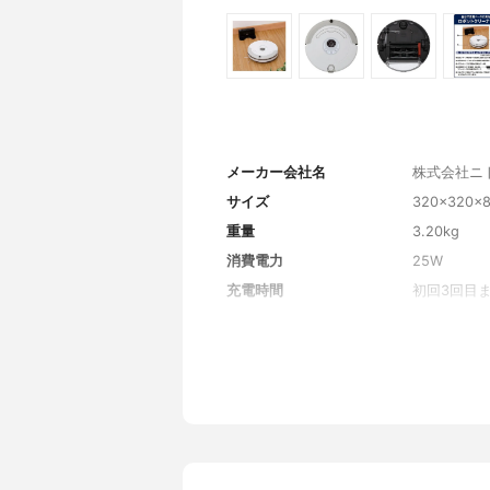
メーカー会社名
株式会社ニ
サイズ
320×320×
重量
3.20kg
消費電力
25W
充電時間
初回3回目ま
最長運転時間/連続使用時間
90分
形状
丸型
ブラシの種類
サイドブラ
サイドブラシ本数
1本
集塵容積
0.35L
乗り越えられる段差
2.0cm