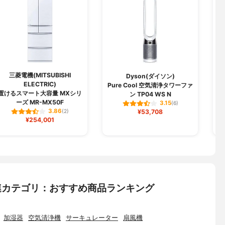
三菱電機(MITSUBISHI
Dyson(ダイソン)
S
ELECTRIC)
Pure Cool 空気清浄タワーファ
置けるスマート大容量 MXシリ
ン TP04 WS N
ーズ MR-MX50F
3.15
(6)
3.86
(2)
¥53,708
¥254,001
連カテゴリ：おすすめ商品ランキング
加湿器
空気清浄機
サーキュレーター
扇風機