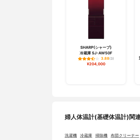
SHARP(シャープ)
冷蔵庫 SJ-AW50F
3.88
(3)
¥204,000
婦人体温計(基礎体温計)関
洗濯機
冷蔵庫
掃除機
布団クリーナー