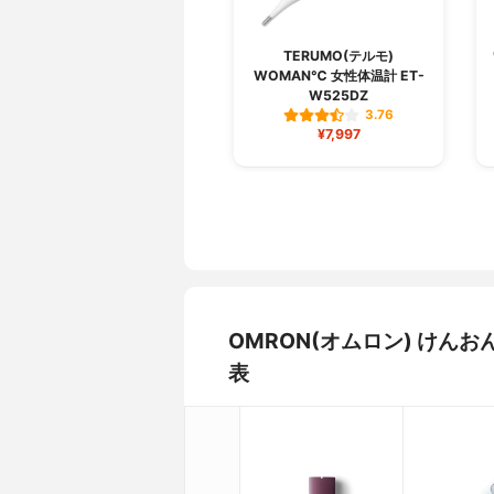
TERUMO(テルモ)
WOMAN℃ 女性体温計 ET-
W525DZ
3.76
¥7,997
OMRON(オムロン) けん
表