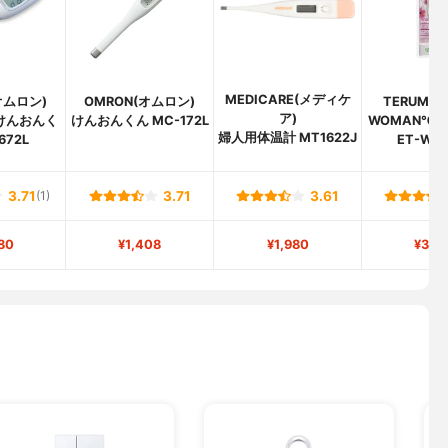
MEDICARE(メディケ
オムロン)
OMRON(オムロン)
TERUMO
ア)
けんおんく
けんおんくん MC-172L
WOMAN℃ 
婦人用体温計 MT1622J
672L
ET-W5
3.71
(1)
3.71
3.61
80
¥1,408
¥1,980
¥3,5