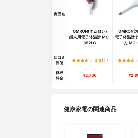
商品名
OMRON(オムロン)
OMRON(
婦人用電子体温計 MC-
電子体温計 
652LC
ん MC-
口コミ
3.61
(1)
評価
値段
¥2,736
¥2,9
料金
健康家電の関連商品