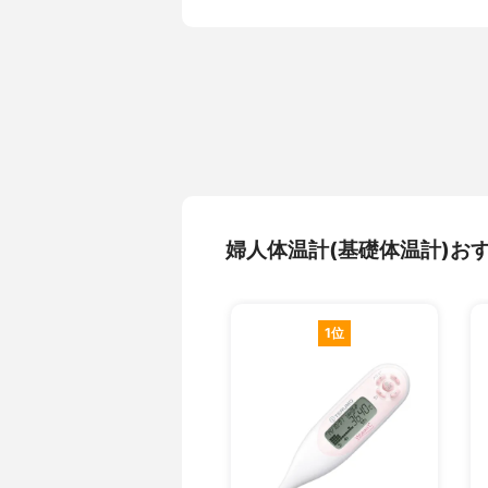
婦人体温計(基礎体温計)お
1位