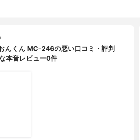
)
んおんくん MCｰ246の悪い口コミ・評判
な本音レビュー0件