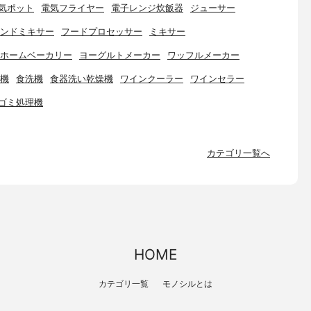
気ポット
電気フライヤー
電子レンジ炊飯器
ジューサー
ンドミキサー
フードプロセッサー
ミキサー
ホームベーカリー
ヨーグルトメーカー
ワッフルメーカー
機
食洗機
食器洗い乾燥機
ワインクーラー
ワインセラー
ゴミ処理機
カテゴリ一覧へ
HOME
カテゴリ一覧
モノシルとは