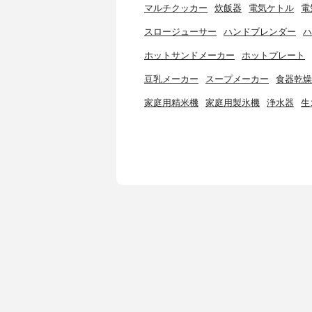
マルチクッカー
炊飯器
電気ケトル
電
スロージューサー
ハンドブレンダー
ハ
ホットサンドメーカー
ホットプレート
豆乳メーカー
スープメーカー
食器乾燥
家庭用精米機
家庭用製氷機
浄水器
生