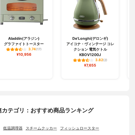
Aladdin(アラジン)
De'Longhi(デロンギ)
グラファイトトースター
アイコナ・ヴィンテージ コレ
クション 電気ケトル
3.74
(17)
¥10,956
KBOV1200J
3.82
(2)
¥7,655
連カテゴリ：おすすめ商品ランキング
低温調理器
スチームクッカー
フィッシュロースター