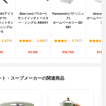
AMA(アイリ
Baw Loo(バウルー)
Panasonic(パナソニッ
siroca(
ヤマ)
サンドイッチトースタ
ク)
ホームベーカリ
ホットサン
ー・シングル XBW01
ホームベーカリー SD-
712
 シングル
SB1
-S
3.87
(6)
3.69
(2)
3.71
(7)
80
¥3,190
¥19,750
¥13,8
ート・スープメーカーの関連商品