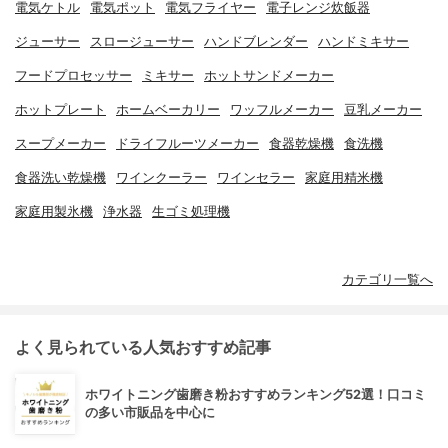
電気ケトル
電気ポット
電気フライヤー
電子レンジ炊飯器
ジューサー
スロージューサー
ハンドブレンダー
ハンドミキサー
フードプロセッサー
ミキサー
ホットサンドメーカー
ホットプレート
ホームベーカリー
ワッフルメーカー
豆乳メーカー
スープメーカー
ドライフルーツメーカー
食器乾燥機
食洗機
食器洗い乾燥機
ワインクーラー
ワインセラー
家庭用精米機
家庭用製氷機
浄水器
生ゴミ処理機
カテゴリ一覧へ
よく見られている人気おすすめ記事
ホワイトニング歯磨き粉おすすめランキング52選！口コミ
の多い市販品を中心に