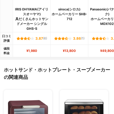
IRIS OHYAMA(アイリ
siroca(シロカ)
Panasonic(
スオーヤマ)
ホームベーカリー SHB-
ク)
具だくさんホットサン
712
ホームベーカリー
ドメーカー シングル
MDX102
GHS-S
口コミ
3.87
(6)
3.86
(1)
3
評価
値段
¥1,980
¥13,800
¥49,800
料金
ホットサンド・ホットプレート・スープメーカー
の関連商品