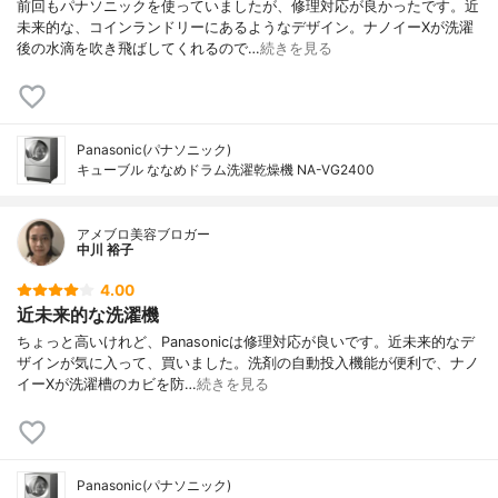
カラー
シルバー
前回もパナソニックを使っていましたが、修理対応が良かったです。近
未来的な、コインランドリーにあるようなデザイン。ナノイーXが洗濯
カラーバリエーション
-
後の水滴を吹き飛ばしてくれるので…
続きを見る
付属品
給水栓継手、給水ホース、外部給水ホー
ス、ホース穴カバー、スパナ、カバー、ネ
ジ
Panasonic(パナソニック)
キューブル ななめドラム洗濯乾燥機 NA-VG2400
アメブロ美容ブロガー
中川 裕子
4.00
近未来的な洗濯機
ちょっと高いけれど、Panasonicは修理対応が良いです。近未来的なデ
ザインが気に入って、買いました。洗剤の自動投入機能が便利で、ナノ
イーXが洗濯槽のカビを防…
続きを見る
Panasonic(パナソニック)