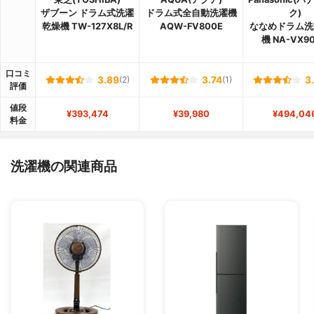
ザブーン ドラム式洗濯
ドラム式全自動洗濯機
ク)
乾燥機 TW-127X8L/R
AQW-FV800E
ななめドラム洗
機 NA-VX9
口コミ
3.89
(2)
3.74
(1)
3
評価
値段
¥393,474
¥39,980
¥494,04
料金
洗濯機の関連商品