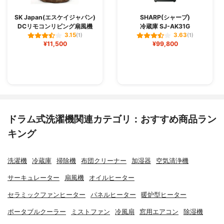
SK Japan(エスケイジャパン)
SHARP(シャープ)
DCリモコンリビング扇風機
冷蔵庫 SJ-AK31G
3.15
3.63
(1)
(1)
¥11,500
¥99,800
ドラム式洗濯機関連カテゴリ：おすすめ商品ラン
キング
洗濯機
冷蔵庫
掃除機
布団クリーナー
加湿器
空気清浄機
サーキュレーター
扇風機
オイルヒーター
セラミックファンヒーター
パネルヒーター
暖炉型ヒーター
ポータブルクーラー
ミストファン
冷風扇
窓用エアコン
除湿機