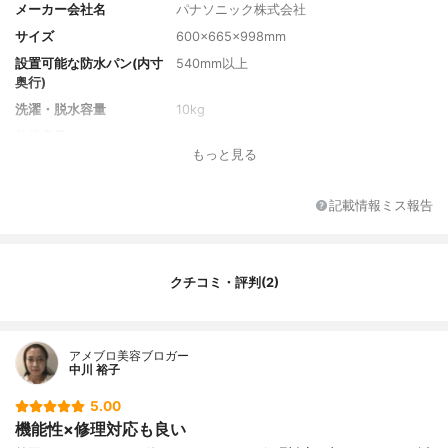
メーカー会社名
パナソニック株式会社
サイズ
600×665×998mm
設置可能な防水パン(内寸
540mm以上
奥行)
洗濯・脱水容量
10kg
乾燥容量
5kg
もっと見る
重量
約74kg
標準使用水量
約78L
記載情報ミス報告
消費電力(50Hz)
約230W
消費電力(60Hz)
約230W
消費電力量(50Hz)
約70Wh
クチコミ・評判(2)
消費電力量(60Hz)
約70Wh
目安時間(標準コース・定
約30分
格洗濯時)
アメブロ美容ブロガー
中川 裕子
運転音(洗濯(洗い)時)
約32dB
運転音(脱水時)
約42dB
5.00
運転音(乾燥時)
約46dB
機能性×修理対応も良い