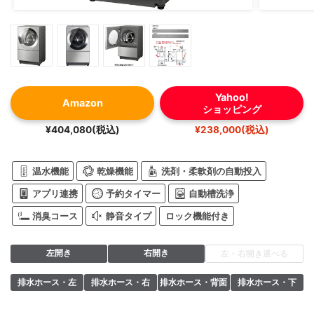
Yahoo!
Amazon
ショッピング
¥404,080(税込)
¥238,000(税込)
温水機能
乾燥機能
洗剤・柔軟剤の自動投入
アプリ連携
予約タイマー
自動槽洗浄
消臭コース
静音タイプ
ロック機能付き
左開き
右開き
左・右開き選べる
排水ホース・左
排水ホース・右
排水ホース・背面
排水ホース・下