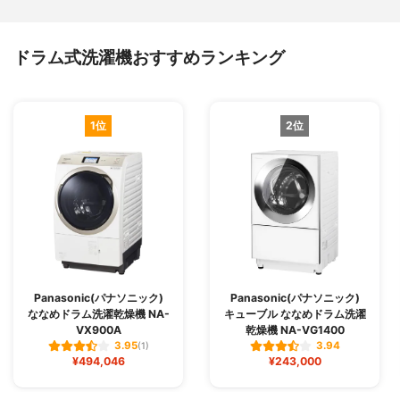
運転音(乾燥時)
約46dB
カラー
クリスタルホワイト
ドラム式洗濯機おすすめランキング
カラーバリエーション
-
付属品
風呂水吸水ホース、給水ホース、ホースハ
ンガー、風呂水フィルター、外部排水ホー
ス、給水栓継手、カバー、ネジ、キャッ
1位
2位
プ、スパナ
Panasonic(パナソニック)
Panasonic(パナソニック)
ななめドラム洗濯乾燥機 NA-
キューブル ななめドラム洗濯
VX900A
乾燥機 NA-VG1400
3.95
3.94
(1)
¥494,046
¥243,000