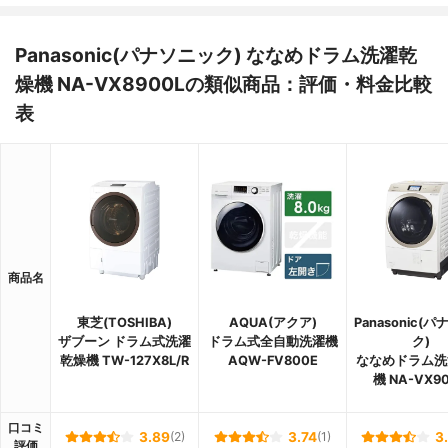
Panasonic(パナソニック) ななめドラム洗濯乾
燥機 NA-VX8900Lの類似商品：評価・料金比較
表
商品名
東芝(TOSHIBA)
AQUA(アクア)
Panasonic(
ザブーン ドラム式洗濯
ドラム式全自動洗濯機
ク)
乾燥機 TW-127X8L/R
AQW-FV800E
ななめドラム洗
機 NA-VX9
口コミ
3.89
(2)
3.74
(1)
3
評価