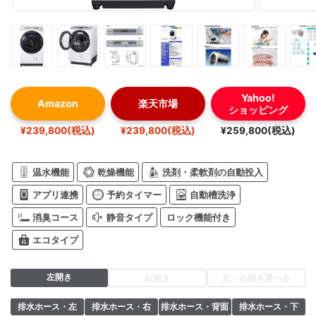
Yahoo!
Amazon
楽天市場
ショッピング
¥239,800(税込)
¥239,800(税込)
¥259,800(税込)
温水機能
乾燥機能
洗剤・柔軟剤の自動投入
アプリ連携
予約タイマー
自動槽洗浄
消臭コース
静音タイプ
ロック機能付き
エコタイプ
左開き
右開き
左・右開き選べる
排水ホース・左
排水ホース・右
排水ホース・背面
排水ホース・下