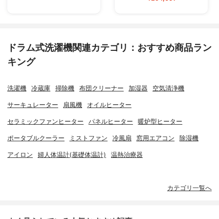
ドラム式洗濯機関連カテゴリ：おすすめ商品ラン
キング
洗濯機
冷蔵庫
掃除機
布団クリーナー
加湿器
空気清浄機
サーキュレーター
扇風機
オイルヒーター
セラミックファンヒーター
パネルヒーター
暖炉型ヒーター
ポータブルクーラー
ミストファン
冷風扇
窓用エアコン
除湿機
アイロン
婦人体温計(基礎体温計)
温熱治療器
カテゴリ一覧へ