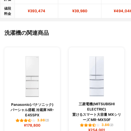
値段
¥393,474
¥39,980
¥494,04
料金
洗濯機の関連商品
三菱電機(MITSUBISHI
Panasonic(パナソニック)
ELECTRIC)
パーシャル搭載 冷蔵庫 NR-
置けるスマート大容量 MXシリ
E455PX
ーズ MR-MX50F
3.86
(2)
3.86
¥178,800
(2)
¥254,001