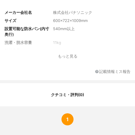
メーカー会社名
株式会社パナソニック
サイズ
600×722×1009mm
設置可能な防水パン(内寸
540mm以上
奥行)
洗濯・脱水容量
11kg
乾燥容量
6kg
もっと見る
重量
約79kg
標準使用水量
約78L
記載情報ミス報告
消費電力(50Hz)
約230W
消費電力(60Hz)
約230W
消費電力量(50Hz)
約68Wh
クチコミ・評判(0)
消費電力量(60Hz)
約68Wh
目安時間(標準コース・定
約32分
格洗濯時)
1
運転音(洗濯(洗い)時)
約32dB
運転音(脱水時)
約41dB