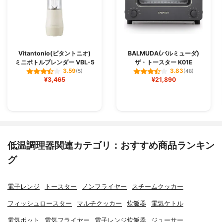
Vitantonio(ビタントニオ)
BALMUDA(バルミューダ)
ミニボトルブレンダー VBL-5
ザ・トースター K01E
3.59
3.83
(5)
(48)
¥3,465
¥21,890
低温調理器関連カテゴリ：おすすめ商品ランキン
グ
電子レンジ
トースター
ノンフライヤー
スチームクッカー
フィッシュロースター
マルチクッカー
炊飯器
電気ケトル
電気ポット
電気フライヤー
電子レンジ炊飯器
ジューサー