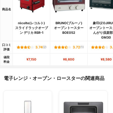
商品名
récolte(レコルト)
BRUNO(ブルーノ)
象印(ZOJIRU
スライドラックオーブ
オーブントースター
オーブントース
ン デリカ RSR-1
BOE052
んがり倶楽部 
GM30
口コミ
3.74
(2)
3.72
(1)
3
評価
値段
¥7,150
¥6,600
¥8,580
料金
電子レンジ・オーブン・ロースターの関連商品