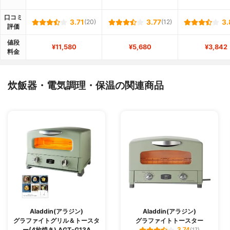
口コミ
3.71
(20)
3.77
(12)
3.
評価
値段
¥11,580
¥5,680
¥3,842
料金
炊飯器・電気調理・保温の関連商品
Aladdin(アラジン)
Aladdin(アラジン)
グラファイトグリル＆トースタ
グラファイトトースター
ー(4枚焼き) AGT-G13A
3.74
(17)