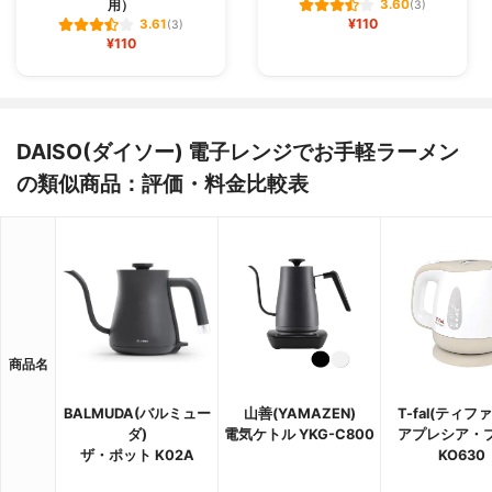
用）
3.60
(3)
¥110
3.61
(3)
¥110
DAISO(ダイソー) 電子レンジでお手軽ラーメン
の類似商品：評価・料金比較表
商品名
BALMUDA(バルミュー
山善(YAMAZEN)
T-fal(ティフ
ダ)
電気ケトル YKG-C800
アプレシア・
ザ・ポット K02A
KO630