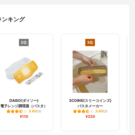
ランキング
2位
3位
DAISO(ダイソー)
3COINS(スリーコインズ)
電子レンジ調理器（パスタ）
パスタメーカー
3.60
3.60
(3)
(2)
¥110
¥330