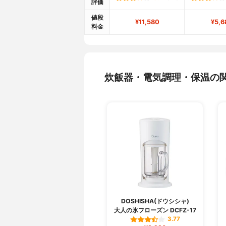
評価
値段
¥11,580
¥5,6
料金
炊飯器・電気調理・保温の
DOSHISHA(ドウシシャ)
大人の氷フローズン DCFZ-17
3.77