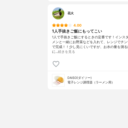
花火
4.00
1人手抜きご飯にもってこい
1人で手抜きご飯にするときの定番です！インス
メンと一緒にお野菜などを入れて、レンジでチン
で完成！！少し見にくいですが、お水の量を測る
に…
続きを見る
DAISO(ダイソー)
電子レンジ調理器（ラーメン用）