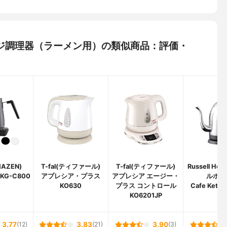
レンジ調理器（ラーメン用）の類似商品：評価・
AZEN)
T-fal(ティファール)
T-fal(ティファール)
Russell Ho
KG-C800
アプレシア・プラス
アプレシア エージー・
ルホブ
KO630
プラス コントロール
Cafe Kettl
KO6201JP
3.77
(12)
3.83
(21)
3.90
(3)