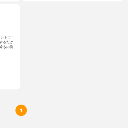
タントラー
するだけ
線も内側
1