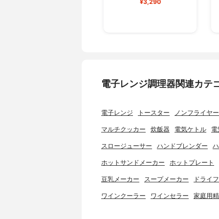
¥3,290
電子レンジ調理器関連カテ
電子レンジ
トースター
ノンフライヤー
マルチクッカー
炊飯器
電気ケトル
電
スロージューサー
ハンドブレンダー
ハ
ホットサンドメーカー
ホットプレート
豆乳メーカー
スープメーカー
ドライフ
ワインクーラー
ワインセラー
家庭用精