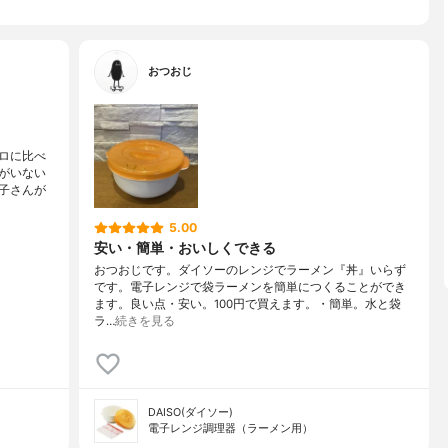
おつおじ
ロに比べ
がいない
子さんが
5.00
安い・簡単・おいしくできる
おつおじです。ダイソーのレンジでラーメン『丼』いらず
です。電子レンジで袋ラーメンを簡単につくることができ
ます。良い点・安い。100円で買えます。・簡単。水と袋
ラ…
続きを見る
DAISO(ダイソー)
電子レンジ調理器（ラーメン用）