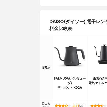
DAISO(ダイソー) 電子
料金比較表
商品名
BALMUDA(バルミュー
山善(YAM
ダ)
電気ケトル Y
ザ・ポット K02A
口コミ
3.71
(20)