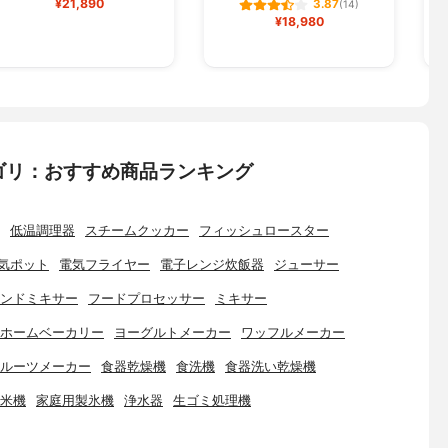
¥21,890
3.87
(14)
¥18,980
ゴリ：おすすめ商品ランキング
低温調理器
スチームクッカー
フィッシュロースター
気ポット
電気フライヤー
電子レンジ炊飯器
ジューサー
ンドミキサー
フードプロセッサー
ミキサー
ホームベーカリー
ヨーグルトメーカー
ワッフルメーカー
ルーツメーカー
食器乾燥機
食洗機
食器洗い乾燥機
米機
家庭用製氷機
浄水器
生ゴミ処理機