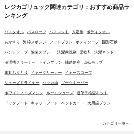
レジカゴリュック関連カテゴリ：おすすめ商品ラ
ンキング
バスタオル
バスローブ
バスマット
入浴剤
ボディタオル
あかすり
海綿スポンジ
フットブラシ
ボディソープ
固形石鹸
ハンドソープ
除菌スプレー
洗濯用洗剤
柔軟剤
洗濯ネット
洗濯槽クリーナー
トイレブラシ
補助便座
回転モップ
電動ちりとり
イヤークリーナー
イヤースコープ
シューズドライヤー
ハッカ油
ブーツキーパー
ホワイトノイズマシン
ルームシューズ
遺伝子検査キット
ドッグフード
キャットフード
ペットカート
犬用歯ブラシ
カテゴリ一覧へ