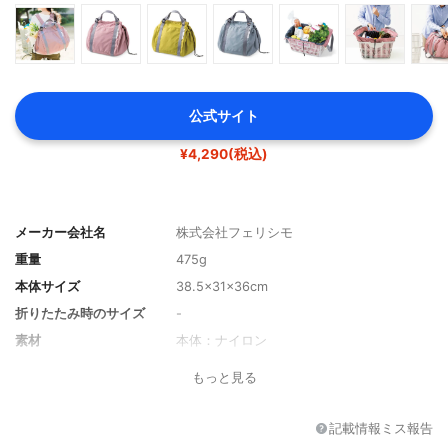
公式サイト
¥4,290(税込)
メーカー会社名
株式会社フェリシモ
重量
475g
本体サイズ
38.5×31×36cm
折りたたみ時のサイズ
-
素材
本体：ナイロン
耐荷重
12kg
もっと見る
収納可能容量
-
その他の特徴
-
記載情報ミス報告