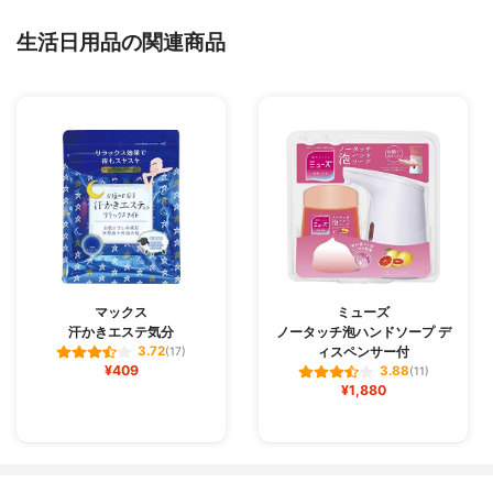
生活日用品の関連商品
マックス
ミューズ
汗かきエステ気分
ノータッチ泡ハンドソープ デ
ィスペンサー付
3.72
(17)
¥409
3.88
(11)
¥1,880