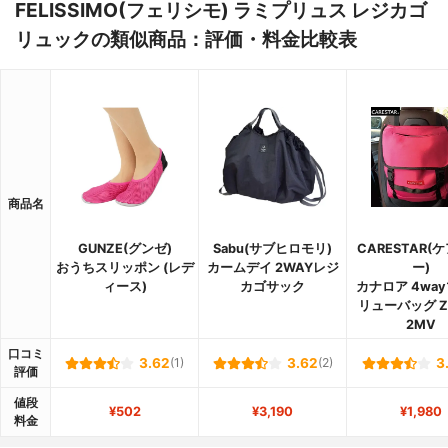
FELISSIMO(フェリシモ) ラミプリュス レジカゴ
リュックの類似商品：評価・料金比較表
商品名
GUNZE(グンゼ)
Sabu(サブヒロモリ)
CARESTAR(
おうちスリッポン (レデ
カームデイ 2WAYレジ
ー)
ィース)
カゴサック
カナロア 4wa
リューバッグ Z
2MV
口コミ
3.62
(1)
3.62
(2)
3
評価
値段
¥502
¥3,190
¥1,980
料金