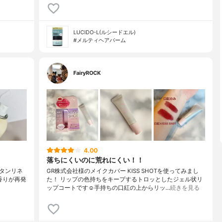
LUCIDO-L(ルシードエル)
#メルティヘアバーム
FairyROCK
4.00
落ちにくいのに荒れにくい！！
ハッタンリネ
GR株式会社様のメイクカバー KISS SHOTを使ってみまし
香りが再発
た！ リップの色持ちをキープするトロッとしたジェル状リ
ップコートです☺︎︎手持ちの口紅の上からリッ…
続きを見る