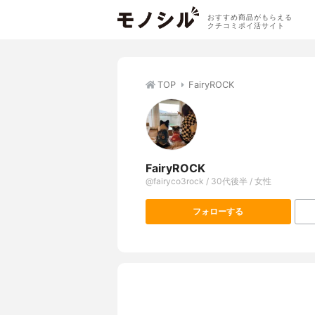
おすすめ商品がもらえる
クチコミポイ活サイト
TOP
FairyROCK
FairyROCK
@fairyco3rock / 30代後半 / 女性
フォローする