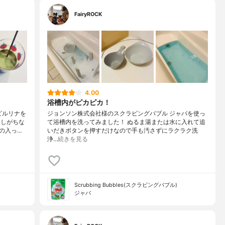
FairyROCK
4.00
浴槽内がピカピカ！
ピルリナを
ジョンソン株式会社様のスクラビングバブル ジャバを使っ
足しがちな
て浴槽内を洗ってみました！ ぬるま湯または水に入れて追
の入っ…
いだきボタンを押すだけなので手も汚さずにラクラク洗
浄…
続きを見る
Scrubbing Bubbles(スクラビングバブル)
ジャバ