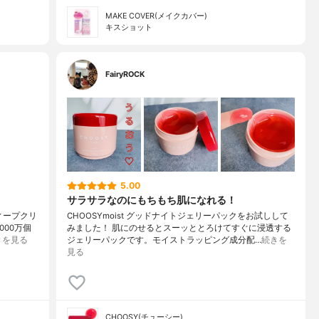
MAKE COVER(メイクカバー)
キスショット
FairyROCK
5.00
サラサラなのにもちもち肌になれる！
ィープクリ
CHOOSYmoist グッドナイトジェリーパックをお試しして
000万個
みました！ 肌にのせるとスーッととろけてすぐに浸透する
きを見る
ジェリーパックです。モイストラッピング成分配…
続きを
見る
CHOOSY(チューシー)