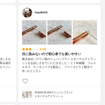
FairyROCK
3.00
目に染みないので初心者でも使いやすい
試しさせ
株式会社ハウワイ様のリュバンブラン エターナルアイラッ
育み成分
シュをお試しさせていただきました！ ヒト幹細胞、フムス
エイジン
エキス、ナノキューブを配合し、フリーズドライ製法で
作…
続きを見る
RUBAN BLANC(リュバンブラン)
エターナルアイラッシュ