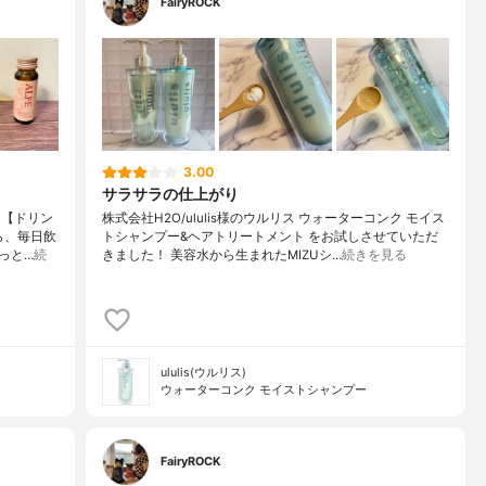
FairyROCK
3.00
サラサラの仕上がり
ク【ドリン
株式会社H2O/ululis様のウルリス ウォーターコンク モイス
ら、毎日飲
トシャンプー&ヘアトリートメント をお試しさせていただ
っと…
続
きました！ 美容水から生まれたMIZUシ…
続きを見る
ululis(ウルリス)
ウォーターコンク モイストシャンプー
FairyROCK