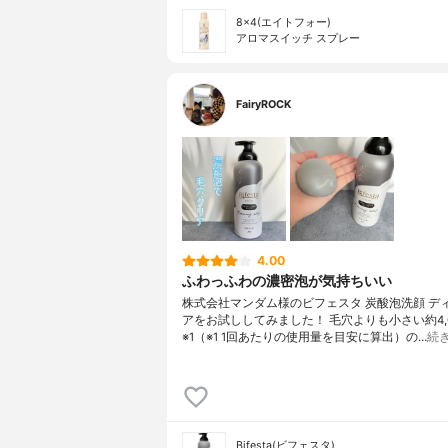
8×4(エイトフォー)
アロマスイッチ スプレー
FairyROCK
4.00
ふわっふわの濃密泡が気持ちいい
株式会社マンダム様のビフェスタ 炭酸泡洗顔 デ
アをお試ししてみました！ 毛穴よりも小さい約4,
※1（※1 1回あたりの使用量を目安に算出）の…
続
Bifesta(ビフェスタ)