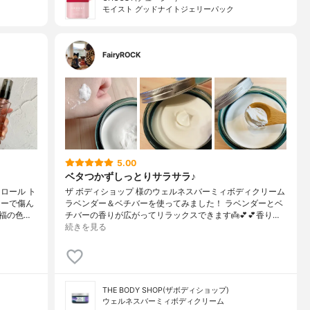
モイスト グッドナイトジェリーパック
FairyROCK
5.00
ベタつかずしっとりサラサラ♪
ロール ト
ザ ボディショップ 様のウェルネスバーミィボディクリーム
ラーで傷ん
ラベンダー＆ベチバーを使ってみました！ ラベンダーとベ
福の色…
チバーの香りが広がってリラックスできます👼💕💕香り…
続きを見る
THE BODY SHOP(ザボディショップ)
ウェルネスバーミィボディクリーム