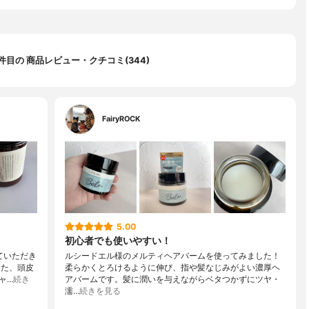
0 件目の 商品レビュー・クチコミ(344)
FairyROCK
5.00
初心者でも使いやすい！
ていただき
ルシードエル様のメルティヘアバームを使ってみました！
った、頭皮
柔らかくとろけるように伸び、指や髪なじみがよい濃厚ヘ
ャ…
続き
アバームです。髪に潤いを与えながらベタつかずにツヤ・
濡…
続きを見る