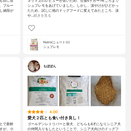
も目に良
ネット上のレビューが良いため、生後6ヶ月〜1年ごろまで
、ブルー
シュプレモをあげていました。しかし、涙やけがひどかっ
し値段が
たため、試しに他のドッグフードに変えてみたところ、涙
や…
続きを見る
Nutro(ニュートロ)
シュプレモ
もぽぽん
4.00
愛犬２匹とも食い付き良し！
とで新鮮
ゴールデンレトリバーと柴犬、どちらも8才になりシニア犬
すが、小
の仲間入りをしたということで、シニア犬向けのドッグフ