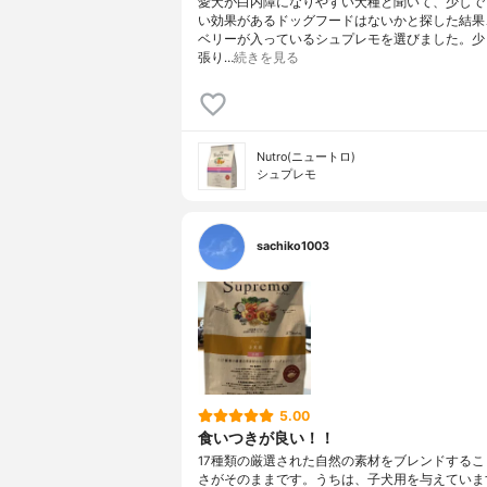
愛犬が白内障になりやすい犬種と聞いて、少しで
い効果があるドッグフードはないかと探した結果
ベリーが入っているシュプレモを選びました。少
張り…
続きを見る
Nutro(ニュートロ)
シュプレモ
sachiko1003
5.00
食いつきが良い！！
17種類の厳選された自然の素材をブレンドするこ
さがそのままです。うちは、子犬用を与えていま