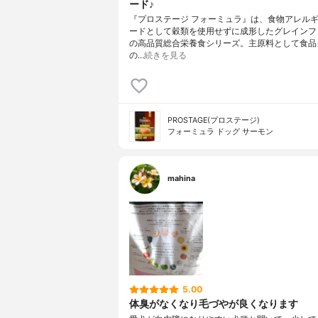
ード♪
『プロステージ フォーミュラ』は、食物アレル
ードとして穀類を使用せずに成形したグレインフ
の高品質総合栄養食シリーズ。主原料として食品
の…
続きを見る
PROSTAGE(プロステージ)
フォーミュラ ドッグ サーモン
mahina
5.00
体臭がなくなり毛づやが良くなります