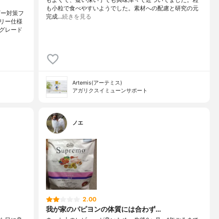
もよくて、疑い深い子でも興味津々で近づいてました。粒
も小粒で食べやすいようでした。素材への配慮と研究の元
ギー対策フ
完成…
続きを見る
リー仕様
グレード
Artemis(アーテミス)
アガリクスイミューンサポート
ノエ
2.00
我が家のパピヨンの体質には合わず…