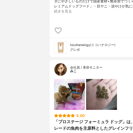
ダにやさしいものだけで国産食材+無添加でつく
レミアムドッグフード」・目ヤニ・涙やけが気に
続きを見る
tocohanalogy(トコハナロジー)
グレボ
会社員 / 美容モニター
みこ
5.00
「プロステージ フォーミュラ ドッグ」は
レードの魚肉を主原料としたグレインフリ