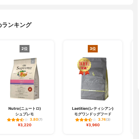
めランキング
2位
3位
Nutro(ニュートロ)
Laetitien(レティシアン)
シュプレモ
モグワンドッグフード
3.80
3.74
(7)
(3)
¥3,220
¥3,960