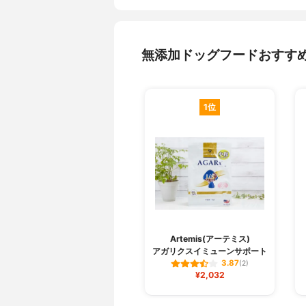
無添加ドッグフードおすす
1位
Artemis(アーテミス)
アガリクスイミューンサポート
3.87
(2)
¥2,032