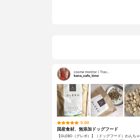
cosme monitor / Trav…
kana_cafe_time
5.00
国産食材、無添加ドッグフード
【GLEBO（グレボ）】（ドッグフード）わんち