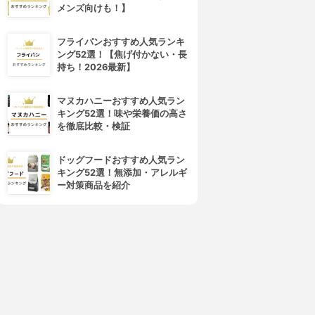
メンズ向けも！】
フライパンおすすめ人気ランキ
ング52選！【焦げ付かない・長
持ち！2026最新】
マヌカハニーおすすめ人気ラン
4位
5位
キング52選！味や栄養価の高さ
を徹底比較・検証
ドッグフードおすすめ人気ラン
キング52選！無添加・アレルギ
ー対策商品を紹介
ACANA(アカナ)
ライフワン
アダルトスモールブリード
安心犬活
3.72
3.15
(1)
(2)
¥675
¥1,500