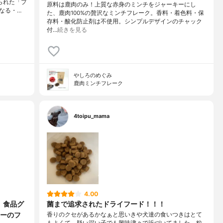
られた「プ
原料は鹿肉のみ！上質な赤身のミンチをジャーキーにし
なる・…
た、鹿肉100%の贅沢なミンチフレーク。香料・着色料・保
存料・酸化防止剤は不使用。シンプルデザインのチャック
付…
続きを見る
やしろのめぐみ
鹿肉ミンチフレーク
4toipu_mama
4.00
、食品グ
菌まで追求されたドライフード！！！
ーのフ
香りのクセがあるかなぁと思いきや犬達の食いつきはとて