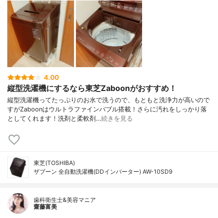
4.00
縦型洗濯機にするなら東芝Zaboonがおすすめ！
縦型洗濯機ってたっぷりのお水で洗うので、もともと洗浄力が高いので
すがZaboonはウルトラファインバブル搭載！さらに汚れをしっかり落
としてくれます！洗剤と柔軟剤…
続きを見る
東芝(TOSHIBA)
ザブーン 全自動洗濯機(DDインバーター) AW-10SD9
歯科衛生士&美容マニア
齋藤富美