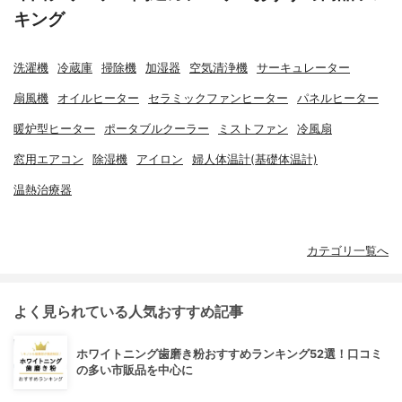
キング
洗濯機
冷蔵庫
掃除機
加湿器
空気清浄機
サーキュレーター
扇風機
オイルヒーター
セラミックファンヒーター
パネルヒーター
暖炉型ヒーター
ポータブルクーラー
ミストファン
冷風扇
窓用エアコン
除湿機
アイロン
婦人体温計(基礎体温計)
温熱治療器
カテゴリ一覧へ
よく見られている人気おすすめ記事
ホワイトニング歯磨き粉おすすめランキング52選！口コミ
の多い市販品を中心に