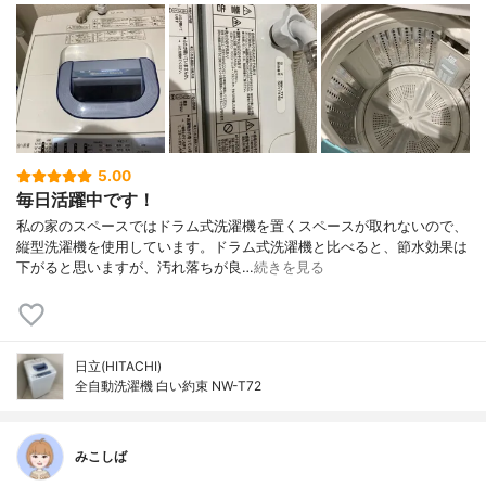
5.00
毎日活躍中です！
私の家のスペースではドラム式洗濯機を置くスペースが取れないので、
縦型洗濯機を使用しています。ドラム式洗濯機と比べると、節水効果は
下がると思いますが、汚れ落ちが良…
続きを見る
日立(HITACHI)
全自動洗濯機 白い約束 NW-T72
みこしば