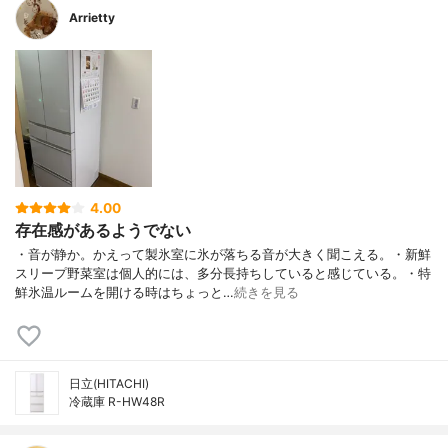
Arrietty
4.00
存在感があるようでない
・音が静か。かえって製氷室に氷が落ちる音が大きく聞こえる。・新鮮
スリープ野菜室は個人的には、多分長持ちしていると感じている。・特
鮮氷温ルームを開ける時はちょっと…
続きを見る
日立(HITACHI)
冷蔵庫 R-HW48R