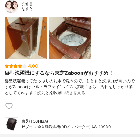
会社員
なすら
4.00
縦型洗濯機にするなら東芝Zaboonがおすすめ！
縦型洗濯機ってたっぷりのお水で洗うので、もともと洗浄力が高いので
すがZaboonはウルトラファインバブル搭載！さらに汚れをしっかり落
としてくれます！洗剤と柔軟剤…
続きを見る
東芝(TOSHIBA)
ザブーン 全自動洗濯機(DDインバーター) AW-10SD9