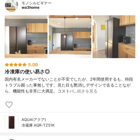
モノシルビギナー
wa3home
5.00
冷凍庫の使い易さ◎
国内有名メーカーでないことが不安でしたが、2年間使用するも、特段
トラブル困った事無しです。見た目も艶消しデザインで去ることなが
ら、機能性も非常に大満足。コストパ…
続きを見る
AQUA(アクア)
冷蔵庫 AQR-TZ51K