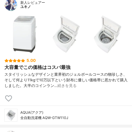
新人レビュアー
ユキノ
5.00
大容量でこの価格はコスパ最強
スタイリッシュなデザインと業界初のジェルボールコースの物珍しさ、
そして何より11kgで10万以下という財布に優しい価格帯に惹かれて購入
しました。大半のコインラン…
続きを見る
AQUA(アクア)
全自動洗濯機 AQW-GTW110J