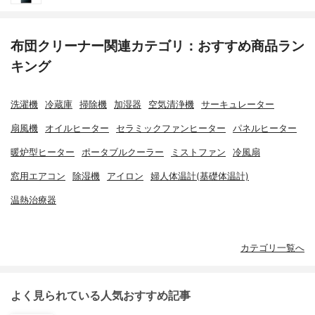
布団クリーナー関連カテゴリ：おすすめ商品ラン
キング
洗濯機
冷蔵庫
掃除機
加湿器
空気清浄機
サーキュレーター
扇風機
オイルヒーター
セラミックファンヒーター
パネルヒーター
暖炉型ヒーター
ポータブルクーラー
ミストファン
冷風扇
窓用エアコン
除湿機
アイロン
婦人体温計(基礎体温計)
温熱治療器
カテゴリ一覧へ
よく見られている人気おすすめ記事