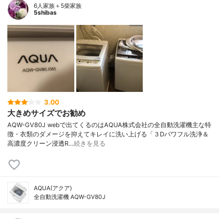
6人家族＋5柴家族
5shibas
3.00
大きめサイズでお勧め
AQW-GV80J webで出てくるのはAQUA株式会社の全自動洗濯機主な特
徴・衣類のダメージを抑えてキレイに洗い上げる「３Dパワフル洗浄＆
高濃度クリーン浸透R…
続きを見る
AQUA(アクア)
全自動洗濯機 AQW-GV80J