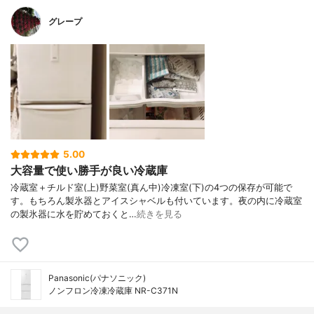
グレープ
5.00
大容量で使い勝手が良い冷蔵庫
冷蔵室＋チルド室(上)野菜室(真ん中)冷凍室(下)の4つの保存が可能で
す。もちろん製氷器とアイスシャベルも付いています。夜の内に冷蔵室
の製氷器に水を貯めておくと…
続きを見る
Panasonic(パナソニック)
ノンフロン冷凍冷蔵庫 NR-C371N