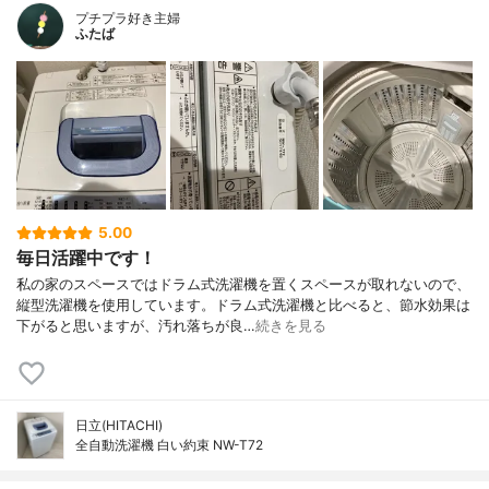
プチプラ好き主婦
ふたば
5.00
毎日活躍中です！
私の家のスペースではドラム式洗濯機を置くスペースが取れないので、
縦型洗濯機を使用しています。ドラム式洗濯機と比べると、節水効果は
下がると思いますが、汚れ落ちが良…
続きを見る
日立(HITACHI)
全自動洗濯機 白い約束 NW-T72