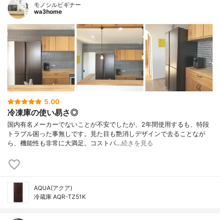
モノシルビギナー
wa3home
5.00
冷凍庫の使い易さ◎
国内有名メーカーでないことが不安でしたが、2年間使用するも、特段
トラブル困った事無しです。見た目も艶消しデザインで去ることなが
ら、機能性も非常に大満足。コストパ…
続きを見る
AQUA(アクア)
冷蔵庫 AQR-TZ51K