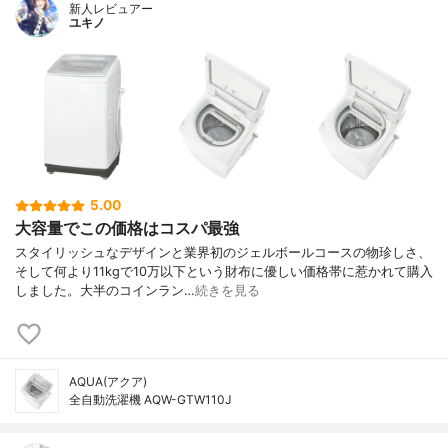
新人レビュアー
ユキノ
5.00
大容量でこの価格はコスパ最強
スタイリッシュなデザインと業界初のジェルボールコースの物珍しさ、
そして何より11kgで10万以下という財布に優しい価格帯に惹かれて購入
しました。大半のコインラン…
続きを見る
AQUA(アクア)
全自動洗濯機 AQW-GTW110J