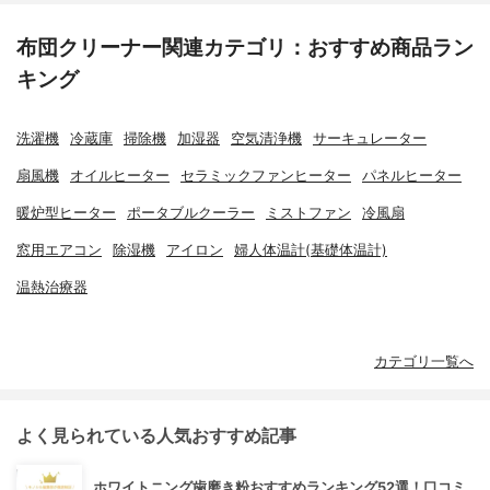
布団クリーナー関連カテゴリ：おすすめ商品ラン
キング
洗濯機
冷蔵庫
掃除機
加湿器
空気清浄機
サーキュレーター
扇風機
オイルヒーター
セラミックファンヒーター
パネルヒーター
暖炉型ヒーター
ポータブルクーラー
ミストファン
冷風扇
窓用エアコン
除湿機
アイロン
婦人体温計(基礎体温計)
温熱治療器
カテゴリ一覧へ
よく見られている人気おすすめ記事
ホワイトニング歯磨き粉おすすめランキング52選！口コミ