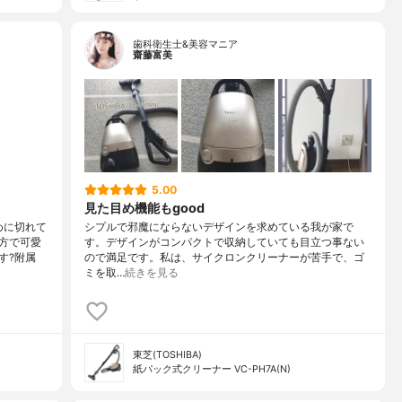
歯科衛生士&美容マニア
齋藤富美
5.00
見た目め機能もgood
めに切れて
シプルで邪魔にならないデザインを求めている我が家で
方で可愛
す。デザインがコンパクトで収納していても目立つ事ない
す?附属
ので満足です。私は、サイクロンクリーナーが苦手で、ゴ
ミを取…
続きを見る
東芝(TOSHIBA)
紙パック式クリーナー VC-PH7A(N)