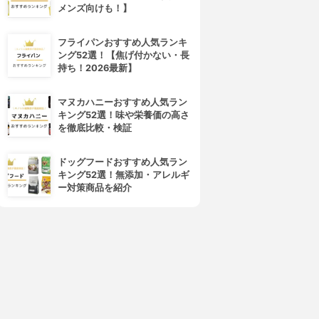
4位
5位
メンズ向けも！】
フライパンおすすめ人気ランキ
ング52選！【焦げ付かない・長
持ち！2026最新】
マヌカハニーおすすめ人気ラン
キング52選！味や栄養価の高さ
を徹底比較・検証
東芝(TOSHIBA)
Panasonic(パナソニック)
サイクロン式クリーナー トル
サイクロン掃除機 MC-SR37
ドッグフードおすすめ人気ラン
ネオミニ VC-C7
3.66
(2)
キング52選！無添加・アレルギ
¥35,000
3.68
(1)
ー対策商品を紹介
¥17,880