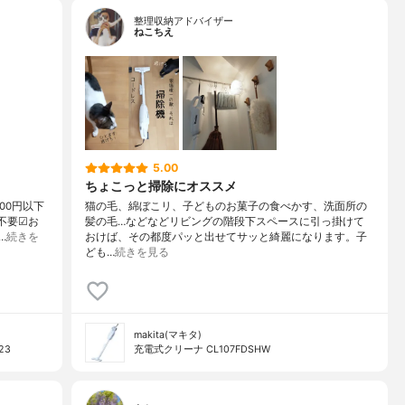
整理収納アドバイザー
ねこちえ
5.00
ちょこっと掃除にオススメ
00円以下
猫の毛、綿ぼこリ、子どものお菓子の食べかす、洗面所の
不要☑︎お
髪の毛…などなどリビングの階段下スペースに引っ掛けて
…
続きを
おけば、その都度パッと出せてサッと綺麗になります。子
ども…
続きを見る
makita(マキタ)
23
充電式クリーナ CL107FDSHW