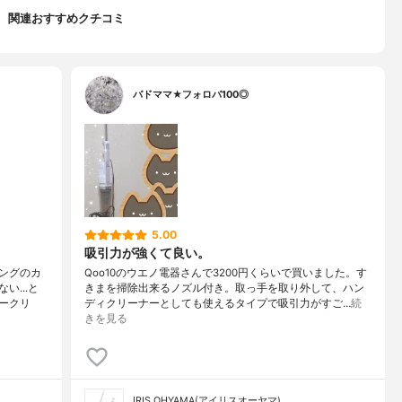
関連おすすめクチコミ
バドママ★フォロバ100◎
5.00
吸引力が強くて良い。
ングのカ
Qoo10のウエノ電器さんで3200円くらいで買いました。す
...と
きまを掃除出来るノズル付き。取っ手を取り外して、ハン
ークリ
ディクリーナーとしても使えるタイプで吸引力がすご…
続
きを見る
IRIS OHYAMA(アイリスオーヤマ)