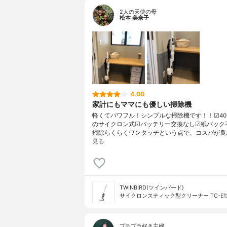
2人の天使の母
松本 美奈子
4.00
家計にもママにも優しい掃除機
軽くてパワフル！シンプルな掃除機です！！☑︎40
のサイクロン式☑︎バッテリー交換なし☑︎紙パック
掃除らくらくワンタッチという点で、コスパが良
見る
TWINBIRD(ツインバード)
サイクロンスティック型クリーナー TC-E1
プチプラ好き主婦