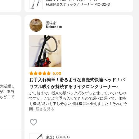
極細軽量スティッククリーナー PIC-S2-S
愛猫家
Nekonote
5.00
お手入れ簡単！滑るような自走式快適ヘッド！パ
ワフル吸引が持続するサイクロンクリーナー♪
日大活躍し
が、本当
少し前まで、従来の紙パック式をずっと使っていていたの
もどこで
ですが、だいぶ年季も入ってきたので調べに調べて、価格
も機能/能力も申し分ない掃除機に出会えました！それが今
回…
続きを見る
東芝(TOSHIBA)