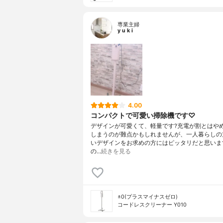
専業主婦
y u k i
4.00
コンパクトで可愛い掃除機です♡
デザインが可愛くて、軽量です?充電が割とはや
しまうのが難点かもしれませんが、一人暮らしの
いデザインをお求めの方にはピッタリだと思いま
の…
続きを見る
±0(プラスマイナスゼロ)
コードレスクリーナー Y010