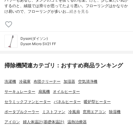
パワーもあるし、タンクのゴミを捨てるのも楽。けど、少し重たい気が
するのと、絨毯では滑りが思ってたより悪い。フローリングはかなりか
け易いので、フローリングが多いお…
続きを見る
Dyson(ダイソン)
Dyson Micro SV21 FF
掃除機関連カテゴリ：おすすめ商品ランキング
洗濯機
冷蔵庫
布団クリーナー
加湿器
空気清浄機
サーキュレーター
扇風機
オイルヒーター
セラミックファンヒーター
パネルヒーター
暖炉型ヒーター
ポータブルクーラー
ミストファン
冷風扇
窓用エアコン
除湿機
アイロン
婦人体温計(基礎体温計)
温熱治療器