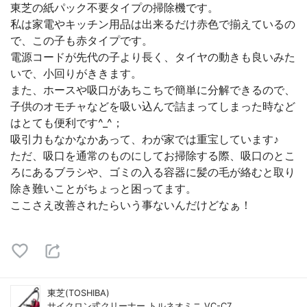
東芝の紙パック不要タイプの掃除機です。
私は家電やキッチン用品は出来るだけ赤色で揃えているの
で、この子も赤タイプです。
電源コードが先代の子より長く、タイヤの動きも良いみた
いで、小回りがききます。
また、ホースや吸口があちこちで簡単に分解できるので、
子供のオモチャなどを吸い込んで詰まってしまった時など
はとても便利です^_^；
吸引力もなかなかあって、わが家では重宝しています♪
ただ、吸口を通常のものにしてお掃除する際、吸口のとこ
ろにあるブラシや、ゴミの入る容器に髪の毛が絡むと取り
除き難いことがちょっと困ってます。
ここさえ改善されたらいう事ないんだけどなぁ！
東芝(TOSHIBA)
サイクロン式クリーナー トルネオミニ VC-C7