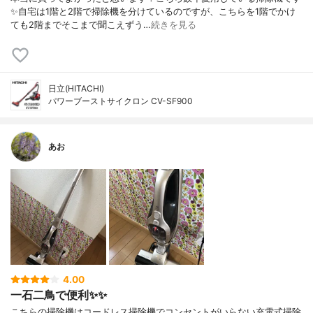
✨自宅は1階と2階で掃除機を分けているのですが、こちらを1階でかけ
ても2階までそこまで聞こえずう…
続きを見る
日立(HITACHI)
パワーブーストサイクロン CV-SF900
あお
4.00
一石二鳥で便利✨✨
こちらの掃除機はコードレス掃除機でコンセントがいらない充電式掃除