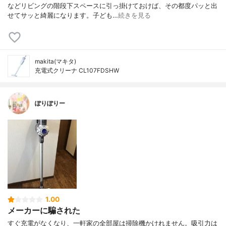
などリビングの階段下スペースに引っ掛けておけば、その都度パッと出
せてサッと綺麗になります。子ども…
続きを見る
makita(マキタ)
充電式クリーナ CL107FDSHW
ぽりぽりー
1.00
メーカーに騙された
すぐ充電がなくなり、一軒家の全部屋は掃除機かけれません。吸引力は