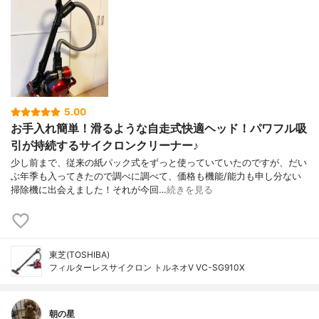
5.00
お手入れ簡単！滑るような自走式快適ヘッド！パワフル吸
引が持続するサイクロンクリーナー♪
少し前まで、従来の紙パック式をずっと使っていていたのですが、だい
ぶ年季も入ってきたので調べに調べて、価格も機能/能力も申し分ない
掃除機に出会えました！それが今回…
続きを見る
東芝(TOSHIBA)
フィルターレスサイクロン トルネオV VC-SG910X
朝の星