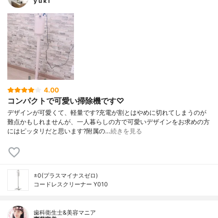
y u k i
4.00
コンパクトで可愛い掃除機です♡
デザインが可愛くて、軽量です?充電が割とはやめに切れてしまうのが
難点かもしれませんが、一人暮らしの方で可愛いデザインをお求めの方
にはピッタリだと思います?附属の…
続きを見る
±0(プラスマイナスゼロ)
コードレスクリーナー Y010
歯科衛生士&美容マニア