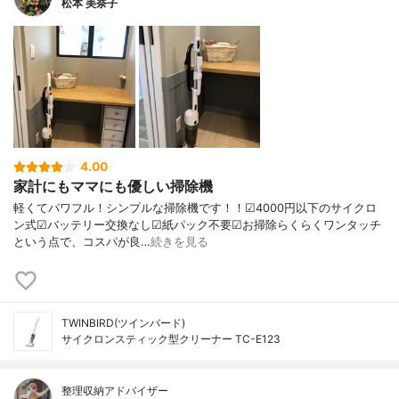
松本 美奈子
4.00
家計にもママにも優しい掃除機
軽くてパワフル！シンプルな掃除機です！！☑︎4000円以下のサイクロ
ン式☑︎バッテリー交換なし☑︎紙パック不要☑︎お掃除らくらくワンタッチ
という点で、コスパが良…
続きを見る
TWINBIRD(ツインバード)
サイクロンスティック型クリーナー TC-E123
整理収納アドバイザー