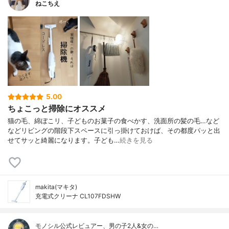
ねこちえ
5.00
ちょこっと掃除にオススメ
猫の毛、綿ぼこリ、子どものお菓子の食べかす、洗面所の髪の毛…など
などリビングの階段下スペースに引っ掛けておけば、その都度パッと出
せてサッと綺麗になります。子ども…
続きを見る
makita(マキタ)
充電式クリーナ CL107FDSHW
モノシル公式レビュアー、男の子2人&女の…