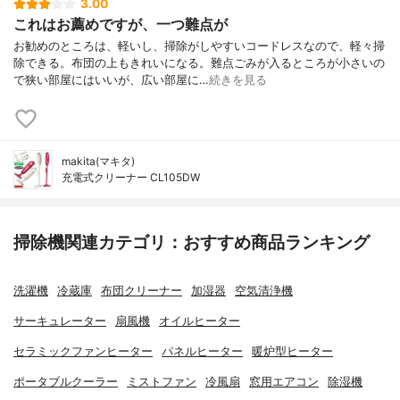
3.00
これはお薦めですが、一つ難点が
お勧めのところは、軽いし、掃除がしやすいコードレスなので、軽々掃
除できる。布団の上もきれいになる。難点ごみが入るところが小さいの
で狭い部屋にはいいが、広い部屋に…
続きを見る
makita(マキタ)
充電式クリーナー CL105DW
掃除機関連カテゴリ：おすすめ商品ランキング
洗濯機
冷蔵庫
布団クリーナー
加湿器
空気清浄機
サーキュレーター
扇風機
オイルヒーター
セラミックファンヒーター
パネルヒーター
暖炉型ヒーター
ポータブルクーラー
ミストファン
冷風扇
窓用エアコン
除湿機