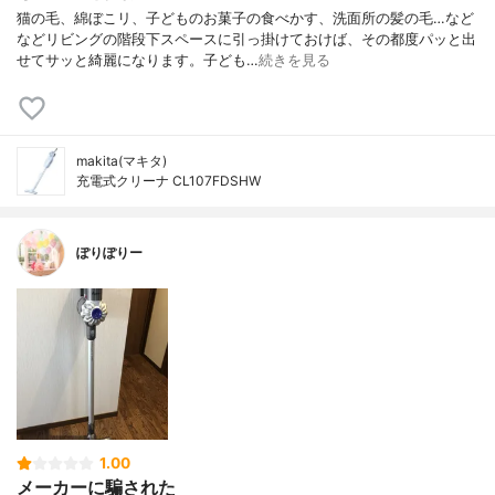
猫の毛、綿ぼこリ、子どものお菓子の食べかす、洗面所の髪の毛…など
などリビングの階段下スペースに引っ掛けておけば、その都度パッと出
せてサッと綺麗になります。子ども…
続きを見る
makita(マキタ)
充電式クリーナ CL107FDSHW
ぽりぽりー
1.00
メーカーに騙された