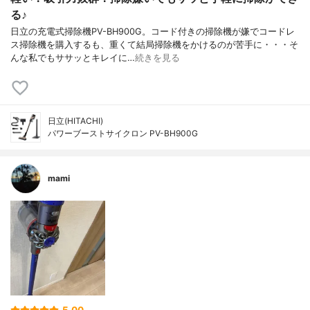
る♪
日立の充電式掃除機PV-BH900G。コード付きの掃除機が嫌でコードレ
ス掃除機を購入するも、重くて結局掃除機をかけるのが苦手に・・・そ
んな私でもササッとキレイに…
続きを見る
日立(HITACHI)
パワーブーストサイクロン PV-BH900G
mami
5.00