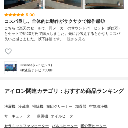
5.00
コスパ良し。全体的に動作がサクサクで操作感◎
こちらは楽天のセールで、同メーカーのサウンドバーセット（約2万）
とセットで約20万円で購入しました。先にお伝えするとかなりコスパ
良いと感じました。以下詳細です。…
続きを見る
Hisense(ハイセンス)
4K液晶テレビ 75U8F
アイロン関連カテゴリ：おすすめ商品ランキング
洗濯機
冷蔵庫
掃除機
布団クリーナー
加湿器
空気清浄機
サーキュレーター
扇風機
オイルヒーター
セラミックファンヒーター
パネルヒーター
暖炉型ヒーター