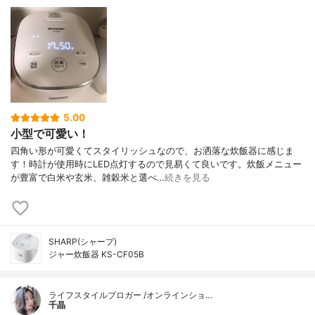
5.00
小型で可愛い！
四角い形が可愛くてスタイリッシュなので、お洒落な炊飯器に感じま
す！時計が使用時にLED点灯するので見易くて良いです。炊飯メニュー
が豊富で白米や玄米、雑穀米と選べ…
続きを見る
SHARP(シャープ)
ジャー炊飯器 KS-CF05B
ライフスタイルブロガー /オンラインショ…
千晶