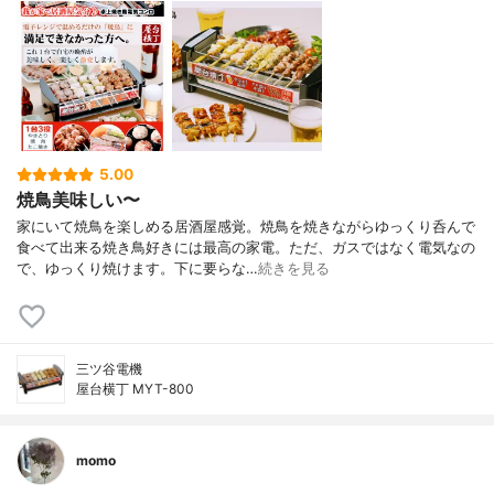
5.00
焼鳥美味しい〜
家にいて焼鳥を楽しめる居酒屋感覚。焼鳥を焼きながらゆっくり呑んで
食べて出来る焼き鳥好きには最高の家電。ただ、ガスではなく電気なの
で、ゆっくり焼けます。下に要らな…
続きを見る
三ツ谷電機
屋台横丁 MYT-800
momo