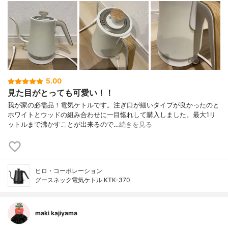
5.00
見た目がとっても可愛い！！
我が家の必需品！電気ケトルです。注ぎ口が細いタイプが良かったのと
ホワイトとウッドの組み合わせに一目惚れして購入しました。最大1リ
ットルまで沸かすことが出来るので…
続きを見る
ヒロ・コーポレーション
グースネック電気ケトル KTK-370
maki kajiyama