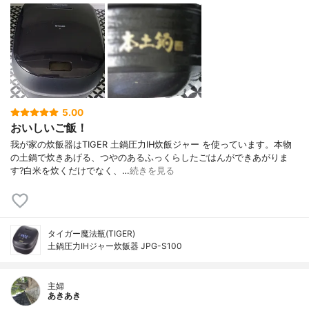
5.00
おいしいご飯！
我が家の炊飯器はTIGER 土鍋圧力IH炊飯ジャー を使っています。本物
の土鍋で炊きあげる、つやのあるふっくらしたごはんができあがりま
す?白米を炊くだけでなく、…
続きを見る
タイガー魔法瓶(TIGER)
土鍋圧力IHジャー炊飯器 JPG-S100
主婦
あきあき