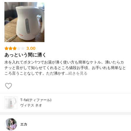
3.00
あっという間に湧く
水を入れてボタン1つでお湯が沸く使い方も簡単なケトル。沸いたらカ
チッと音がして知らせてくれるところ値段お手頃、お手いれも簡単なと
ころ言うことなしです。ただ沸かす…
続きを見る
T-fal(ティファール)
ヴィテス ネオ
エカ