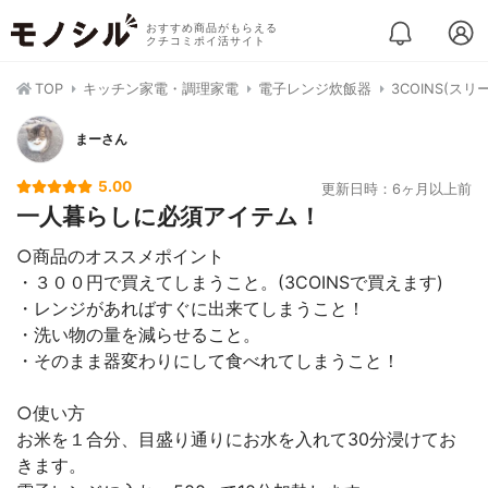
おすすめ商品がもらえる
クチコミポイ活サイト
TOP
キッチン家電・調理家電
電子レンジ炊飯器
3COINS(ス
まーさん
5.00
更新日時：6ヶ月以上前
一人暮らしに必須アイテム！
○商品のオススメポイント
・３００円で買えてしまうこと。(3COINSで買えます)
・レンジがあればすぐに出来てしまうこと！
・洗い物の量を減らせること。
・そのまま器変わりにして食べれてしまうこと！
○使い方
お米を１合分、目盛り通りにお水を入れて30分浸けてお
きます。