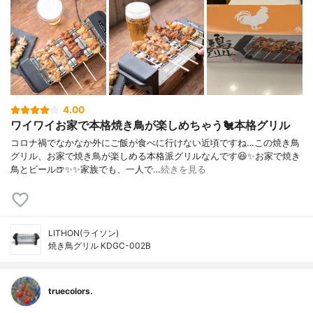
4.00
ワイワイお家で本格焼き鳥が楽しめちゃう🐔本格グリル
コロナ禍でなかなか外にご飯が食べに行けない近頃ですね…この焼き鳥
グリル、お家で焼き鳥が楽しめる本格派グリルなんです😆✨お家で焼き
鳥とビール🍺✨✨家族でも、一人で…
続きを見る
LITHON(ライソン)
焼き鳥グリル KDGC-002B
truecolors.