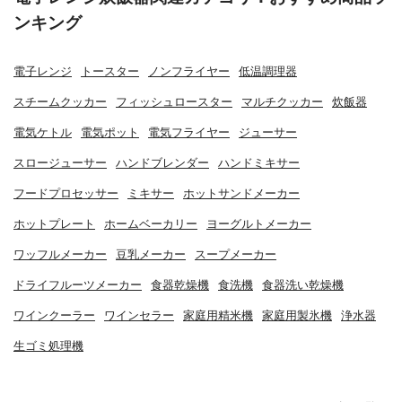
ンキング
電子レンジ
トースター
ノンフライヤー
低温調理器
スチームクッカー
フィッシュロースター
マルチクッカー
炊飯器
電気ケトル
電気ポット
電気フライヤー
ジューサー
スロージューサー
ハンドブレンダー
ハンドミキサー
フードプロセッサー
ミキサー
ホットサンドメーカー
ホットプレート
ホームベーカリー
ヨーグルトメーカー
ワッフルメーカー
豆乳メーカー
スープメーカー
ドライフルーツメーカー
食器乾燥機
食洗機
食器洗い乾燥機
ワインクーラー
ワインセラー
家庭用精米機
家庭用製氷機
浄水器
生ゴミ処理機