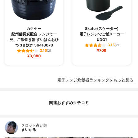
カクセー
Skater(スケーター)
紀州備長炭配合 レンジで一
電子レンジでご飯メーカー
発、ご飯炊き器 すいはんおひ
UDG1
つ 3合炊き 56410070
3.15
(2)
¥709
3.15
(2)
¥3,980
電子レンジ炊飯器ランキングをもっと見る
関連おすすめクチコミ
タロット占い師
まいかる