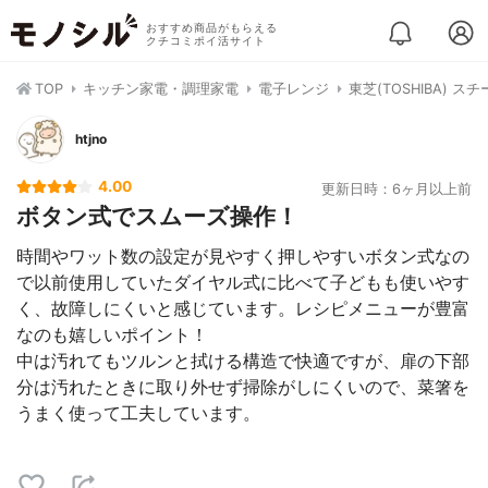
おすすめ商品がもらえる
クチコミポイ活サイト
TOP
キッチン家電・調理家電
電子レンジ
東芝(TOSHIBA) ス
htjno
4.00
更新日時：6ヶ月以上前
ボタン式でスムーズ操作！
時間やワット数の設定が見やすく押しやすいボタン式なの
で以前使用していたダイヤル式に比べて子どもも使いやす
く、故障しにくいと感じています。レシピメニューが豊富
なのも嬉しいポイント！
中は汚れてもツルンと拭ける構造で快適ですが、扉の下部
分は汚れたときに取り外せず掃除がしにくいので、菜箸を
うまく使って工夫しています。