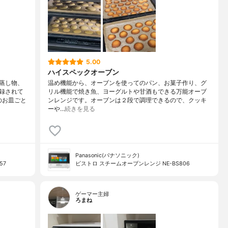
5.00
ハイスペックオーブン
蒸し物、
温め機能から、オーブンを使ってのパン、お菓子作り、グ
録されて
リル機能で焼き魚、ヨーグルトや甘酒もできる万能オーブ
のお皿ごと
ンレンジです。オーブンは２段で調理できるので、クッキ
ーや…
続きを見る
Panasonic(パナソニック)
57
ビストロ スチームオーブンレンジ NE-BS806
ゲーマー主婦
ろまね