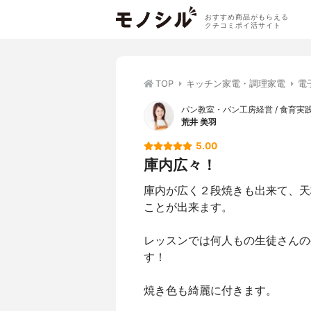
おすすめ商品がもらえる
クチコミポイ活サイト
TOP
キッチン家電・調理家電
電
パン教室・パン工房経営 / 食育実
荒井 美羽
5.00
庫内広々！
庫内が広く２段焼きも出来て、天
ことが出来ます。
レッスンでは何人もの生徒さんの
す！
焼き色も綺麗に付きます。