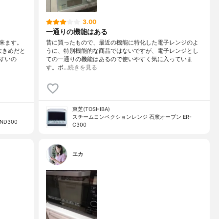
3.00
一通りの機能はある
来ます。
昔に買ったもので、最近の機能に特化した電子レンジのよ
大きめだと
うに、特別機能的な商品ではないですが、電子レンジとし
すいの
ての一通りの機能はあるので使いやすく気に入っていま
す。ボ…
続きを見る
東芝(TOSHIBA)
スチームコンベクションレンジ 石窯オーブン ER-
D300
C300
エカ