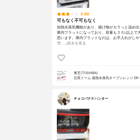
3.00
可もなく不可もなく
加熱水蒸気機能があり、揚げ物がカラっと温め出
庫内フラットになっており、容量も２５L以上で
思います。庫内フラットなのは、お手入れがしや
で、…
続きを見る
東芝(TOSHIBA)
石窯ドーム 過熱水蒸気オーブンレンジ ER-N
チョコバナナハンター