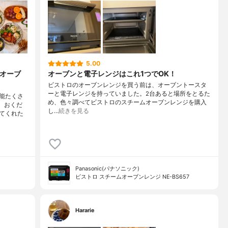
5.00
秀オーブ
オーブンと電子レンジはこれ1つでOK！
ビストロのオーブンレンジを買う前は、オーブントースタ
ーと電子レンジを持っていました。2台あると場所をとるた
能たくさ
め、色々調べてビストロのスチームオーブンレンジを購入
、おくだ
し…
続きを見る
てくれた
Panasonic(パナソニック)
ビストロ スチームオーブンレンジ NE-BS657
Hararie