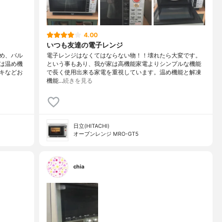
4.00
いつも友達の電子レンジ
め、バル
電子レンジはなくてはならない物！！壊れたら大変です。
は温め機
という事もあり、我が家は高機能家電よりシンプルな機能
キなどお
で長く使用出来る家電を重視しています。温め機能と解凍
機能…
続きを見る
日立(HITACHI)
オーブンレンジ MRO-GT5
chia