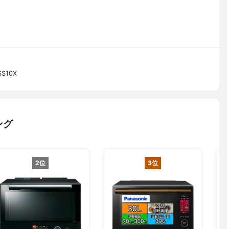
S10X
ング
2位
3位