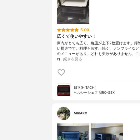
5.00
広くて使いやすい！
庫内がとても広く、角皿が上下2枚置けます。掃
い構造です。料理も蒸す、焼く、ノンフライなど
のメニューがあり、どれも失敗がありません。こ
れ…
続きを見る
日立(HITACHI)
ヘルシーシェフ MRO-S8X
MIKAKO