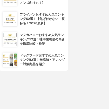
メンズ向けも！】
フライパンおすすめ人気ランキ
SHARP(シャープ)
東芝(TOSHIBA)
ング52選！【焦げ付かない・長
ウォーターオーブン ヘルシオ
過熱水蒸気オーブンレンジ ER-
持ち！2026最新】
AX-XW600
SD3000
3.91
3.91
(5)
(1)
¥113,405
¥57,750
マヌカハニーおすすめ人気ラン
キング52選！味や栄養価の高さ
を徹底比較・検証
ドッグフードおすすめ人気ラン
キング52選！無添加・アレルギ
ー対策商品を紹介