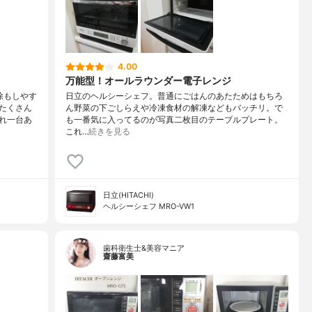
4.00
万能型！オールラウンダー電子レンジ
除もしやす
日立のヘルシーシェフ。普通にごはんのあたためはもちろ
たくさん
ん野菜の下ごしらえや冷凍食材の解凍などもバッチリ。で
れ一台あ
も一番気に入ってるのが写真二枚目のテーブルプレート。
これ…
続きを見る
日立(HITACHI)
ヘルシーシェフ MRO-VW1
歯科衛生士&美容マニア
齋藤富美