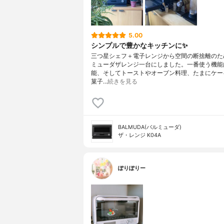
5.00
シンプルで豊かなキッチンに✨
三つ星シェフ＋電子レンジから空間の断捨離のた
ミューダザレンジ一台にしました。一番使う機能
能、そしてトーストやオーブン料理、たまにケー
菓子…
続きを見る
BALMUDA(バルミューダ)
ザ・レンジ K04A
ぽりぽりー