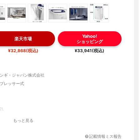
Yahoo!
楽天市場
ショッピング
¥32,868(税込)
¥33,941(税込)
ンギ・ジャパン株式会社
プレッサー式
2L
/7.2L
もっと見る
(強/中/弱 )・衣類乾燥
記載情報ミス報告