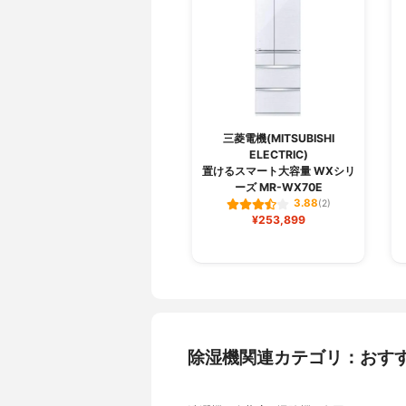
三菱電機(MITSUBISHI
ELECTRIC)
置けるスマート大容量 WXシリ
ーズ MR-WX70E
3.88
(2)
¥253,899
除湿機関連カテゴリ：おす