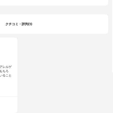
×505×225mm/1.8m
g
クチコミ・評判(1)
アレルゲ
もちろ
いること