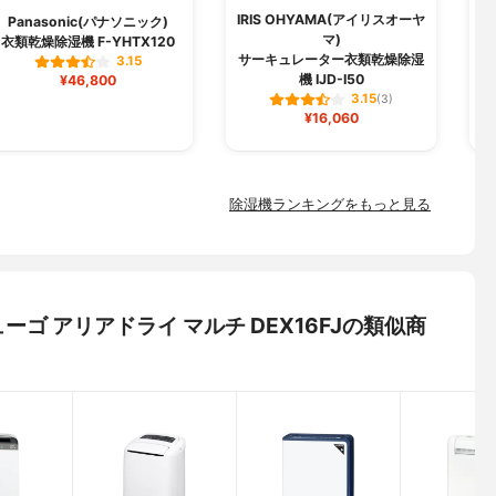
IRIS OHYAMA(アイリスオーヤ
Panasonic(パナソニック)
K
マ)
衣類乾燥除湿機 F-YHTX120
サーキュレーター衣類乾燥除湿
3.15
機 IJD-I50
¥46,800
3.15
(3)
¥16,060
除湿機ランキングをもっと見る
タシューゴ アリアドライ マルチ DEX16FJの類似商