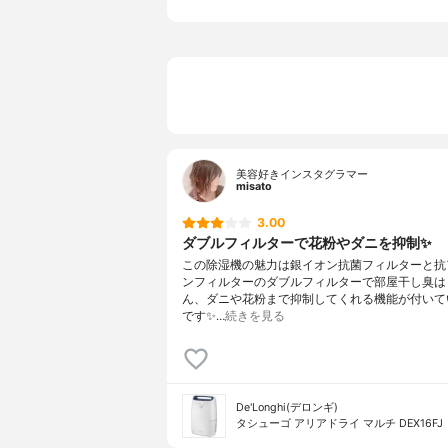
サイズ/コードの長さ
335
重量
10k
美容好きインスタグラマー
misato
3.00
ダブルフィルターで花粉やダニを抑制✨
この除湿機の魅力は銀イオン抗菌フィルターと抗
ンフィルターのダブルフィルターで部屋干し臭は
ん、ダニや花粉まで抑制してくれる機能が付いて
です✨…
続きを見る
De'Longhi(デロンギ)
タシューゴ アリアドライ マルチ DEX16FJ