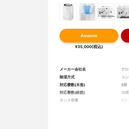
Amazon
¥35,000(税込)
メーカー会社名
デロ
除湿方式
コン
対応畳数(木造)
8畳
対応畳数(鉄筋)
16畳
タンク容量
約2.
1日あたりの除湿能力(50Hz/60Hz)
6.5L
モード
除湿
機能
-