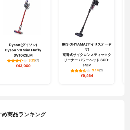
IRIS OHYAMA(アイリスオーヤ
Dyson(ダイソン)
マ)
Dyson V8 Slim Fluffy
コ
充電式サイクロンスティックク
SV10KSLM
リーナー パワーヘッド SCD-
3.15
(7)
141P
¥43,000
3.14
(2)
¥9,464
すめ商品ランキング