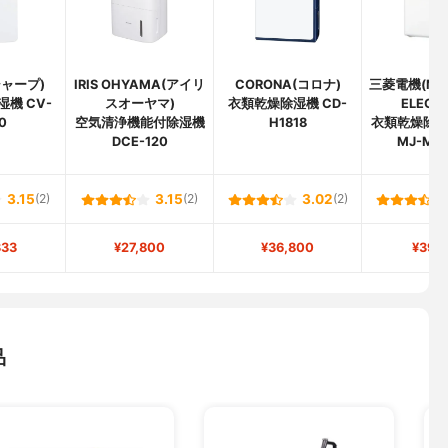
シャープ)
IRIS OHYAMA(アイリ
CORONA(コロナ)
三菱電機(MIT
機 CV-
スオーヤマ)
衣類乾燥除湿機 CD-
ELECTR
0
空気清浄機能付除湿機
H1818
衣類乾燥除
DCE-120
MJ-M1
3.15
(2)
3.15
(2)
3.02
(2)
333
¥27,800
¥36,800
¥39,1
品