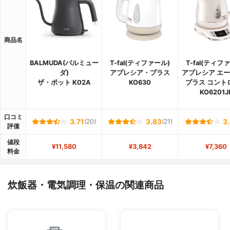
商品名
BALMUDA(バルミュー
T-fal(ティファール)
T-fal(ティフ
ダ)
アプレシア・プラス
アプレシア エ
ザ・ポット K02A
KO630
プラス コント
KO6201J
口コミ
3.71
(20)
3.83
(21)
3
評価
値段
¥11,580
¥3,842
¥7,360
料金
炊飯器・電気調理・保温の関連商品