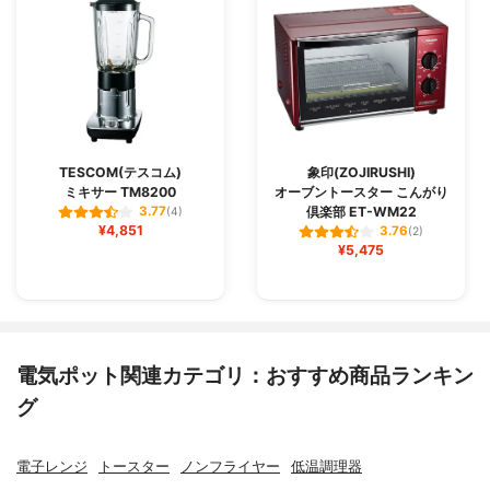
TESCOM(テスコム)
象印(ZOJIRUSHI)
ミキサー TM8200
オーブントースター こんがり
倶楽部 ET-WM22
3.77
(4)
¥4,851
3.76
(2)
¥5,475
電気ポット関連カテゴリ：おすすめ商品ランキン
グ
電子レンジ
トースター
ノンフライヤー
低温調理器