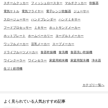
スチームクッカー
フィッシュロースター
マルチクッカー
炊飯器
電気ケトル
電気フライヤー
電子レンジ炊飯器
ジューサー
スロージューサー
ハンドブレンダー
ハンドミキサー
フードプロセッサー
ミキサー
ホットサンドメーカー
ホットプレート
ホームベーカリー
ヨーグルトメーカー
ワッフルメーカー
豆乳メーカー
スープメーカー
ドライフルーツメーカー
食器乾燥機
食洗機
食器洗い乾燥機
ワインクーラー
ワインセラー
家庭用精米機
家庭用製氷機
浄水器
生ゴミ処理機
カテゴリ一覧へ
よく見られている人気おすすめ記事