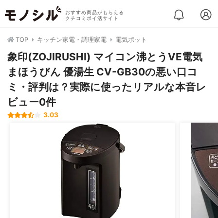
おすすめ商品がもらえる
クチコミポイ活サイト
TOP
キッチン家電・調理家電
電気ポット
象印(ZOJIRUSHI) マイコン沸とうVE電気
まほうびん 優湯生 CV-GB30の悪い口コ
ミ・評判は？実際に使ったリアルな本音レ
ビュー0件
3.03