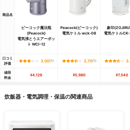
商品名
ピーコック魔法瓶
Peacock(ピーコック)
象印(ZOJIRU
(Peacock)
電気ケトル wck-08
電気ケトルCK-
電気沸とうエアーポッ
ト WCI-12
口コミ
3.00
(1)
3.70
(1)
3
評価
値段
¥4,129
¥5,980
¥7,540
料金
炊飯器・電気調理・保温の関連商品