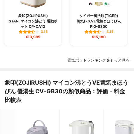
象印(ZOJIRUSHI)
タイガー魔法瓶(TIGER)
STAN. マイコン沸とう 電動ポ
蒸気レスVE電気まほうびん
ット CP-CA12
PIG-S300
3.15
3.15
¥13,985
¥15,180
電気ポットランキングをもっと見る
象印(ZOJIRUSHI) マイコン沸とうVE電気まほう
びん 優湯生 CV-GB30の類似商品：評価・料金
比較表