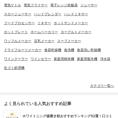
電気ケトル
電気フライヤー
電子レンジ炊飯器
ジューサー
スロージューサー
ハンドブレンダー
ハンドミキサー
フードプロセッサー
ミキサー
ホットサンドメーカー
ホットプレート
ホームベーカリー
ヨーグルトメーカー
ワッフルメーカー
豆乳メーカー
スープメーカー
ドライフルーツメーカー
食器乾燥機
食洗機
食器洗い乾燥機
ワインクーラー
ワインセラー
家庭用精米機
家庭用製氷機
浄水器
生ゴミ処理機
カテゴリ一覧へ
よく見られている人気おすすめ記事
ホワイトニング歯磨き粉おすすめランキング52選！口コミ