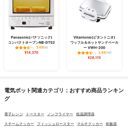
Panasonic(パナソニック)
Vitantonio(ビタントニオ)
コンパクトオーブンNB-DT52
ワッフル＆ホットサンドベーカ
ー VWH-200
3.69
(4)
¥14,370
3.86
(10)
¥28,115
電気ポット関連カテゴリ：おすすめ商品ランキン
グ
電子レンジ
トースター
ノンフライヤー
低温調理器
スチームクッカー
フィッシュロースター
マルチクッカー
炊飯器