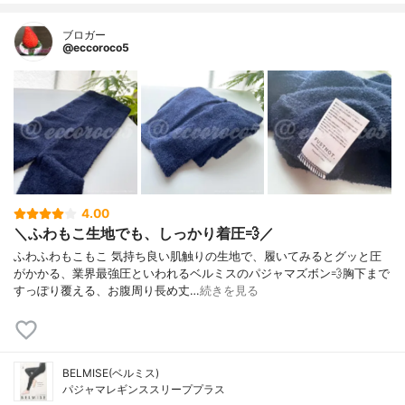
ブロガー
@eccoroco5
4.00
＼ふわもこ生地でも、しっかり着圧💨／
ふわふわもこもこ 気持ち良い肌触りの生地で、履いてみるとグッと圧
がかかる、業界最強圧といわれるベルミスのパジャマズボン💨⁡胸下まで
すっぽり覆える、お腹周り長め丈…
続きを見る
BELMISE(ベルミス)
パジャマレギンススリーププラス