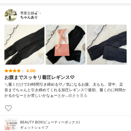
専業主婦🍒´-
ちゃんあり
4.00
お腹までスッキリ着圧レギンス♡
＼履くだけで24時間引き締める♡／気になるお腹、太もも、背中、足
首までちゃんと引き締めてくれる加圧レギンス🤍最初、履くのに時間か
かるかなーとか苦しいかなぁーとか…
続きを見る
BEAUTY BOX(ビューティーボックス)
ギュットシェイプ