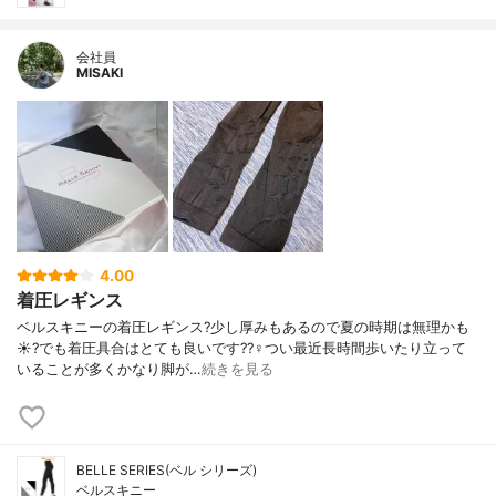
会社員
MISAKI
4.00
着圧レギンス
ベルスキニーの着圧レギンス?少し厚みもあるので夏の時期は無理かも
☀️?でも着圧具合はとても良いです??‍♀️つい最近長時間歩いたり立って
いることが多くかなり脚が…
続きを見る
BELLE SERIES(ベル シリーズ)
ベルスキニー