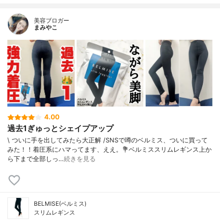
美容ブロガー
まみやこ
4.00
過去1ぎゅっとシェイプアップ
\ ついに手を出してみたら大正解 /⁡SNSで噂のベルミス、ついに買って
みた！！着圧系にハマってます、ええ。⁡⁡💐ベルミススリムレギンス⁡⁡上か
ら下まで全部しっ…
続きを見る
BELMISE(ベルミス)
スリムレギンス