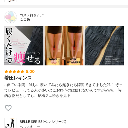
コスメ好き₍ᐢ.ˬ.ᐢ₎
ここあ
5.00
着圧レギンス
..寝ている間、試しに履いてみたら起きたら隙間できてました??.こぞっ
てレビューしてる人が多いとこおゆうのは信じないんですがwww.一時
的な物だとしても、結構ス…
続きを見る
BELLE SERIES(ベル シリーズ)
ベルスキニー