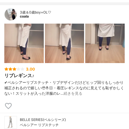
3歳＆0歳boy×OL🤍
coala
3.00
リブレギンス♪
✔︎ベルシアーリブステッチ・リブデザインだけどヒップ回りもしっかり
補正されるので嬉しい🥹🤞🏻・着圧レギンスなのに見えても恥ずかしく
ない！スリットが入った洋服のレ…
続きを見る
BELLE SERIES(ベルシリーズ)
ベルシアー リブステッチ