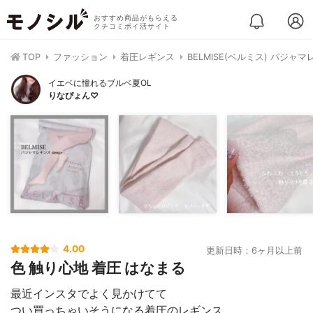
おすすめ商品がもらえる
クチコミポイ活サイト
TOP
ファッション
着圧レギンス
BELMISE(ベルミス) パジ
イエベに憧れるブルベ夏OL
りなぴょん♡
4.00
更新日時：6ヶ月以上前
色 触り心地 着圧 はなまる
最近インスタでよく見かけてて
つい買っちゃいそうになる着圧のレギンス