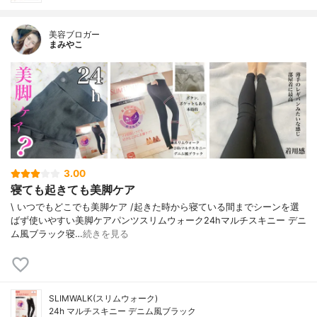
美容ブロガー
まみやこ
3.00
寝ても起きても美脚ケア
\ いつでもどこでも美脚ケア /⁡起きた時から寝ている間までシーンを選
ばず使いやすい美脚ケアパンツ⁡⁡スリムウォーク24hマルチスキニー デニ
ム風ブラック⁡⁡寝…
続きを見る
SLIMWALK(スリムウォーク)
24h マルチスキニー デニム風ブラック