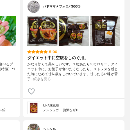
バドママ★フォロバ100◎
5.00
ダイエット中に空腹をしのぐ用。
ッと食べるプ
かなり甘くて美味しいです。１粒あたり10カロリー。ダイ
品特徴〉*1
エット中に、お菓子が食べたくなったり、ストレスを感じ
た時になめて甘味欲をしのいでいます。甘ったるい味が苦
手…
続きを見る
UHA味覚糖
イン飴
ノンシュガー 贅沢なゼロ
シルシル