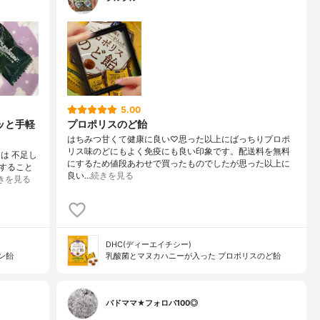
5.00
ッと手軽
プロポリスのど飴
はちみつ甘くて健康に良い♡思った以上にばっちりプロポ
リス味のどにもよく免疫にも良い印象です。配送料を無料
とは 不足し
にするため値段あわせで買ったものでしたが思った以上に
すること
良い…
続きを見る
きを見る
DHC(ディーエイチシー)
イン飴
乳酸菌とマヌカハニーが入った プロポリスのど飴
バドママ★フォロバ100◎