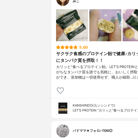
みこ
5.00
サクサク食感のプロテイン飴で健康♪カリ
にタンパク質を摂取！！
カリッと"食べるプロテイン飴。LET'S PROTEIN
がちなタンパク質を誰でも気軽に、おいしく摂取
ができ、添加物は一切使用せず、職人が細部…
続
KANSHINDO(カンシンドウ)
LET'S PROTEIN "カリッと"食べるプロテ
バドママ★フォロバ100◎