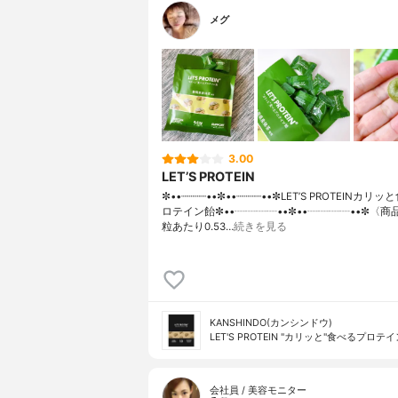
メグ
3.00
LET’S PROTEIN
✼••┈┈┈┈••✼••┈┈┈┈••✼LET’S PROTEINカリ
ロテイン飴✼••┈┈┈┈••✼••┈┈┈┈••✼〈商
粒あたり0.53…
続きを見る
KANSHINDO(カンシンドウ)
LET'S PROTEIN "カリッと"食べるプロテ
会社員 / 美容モニター