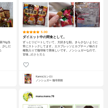
5.00
ダイエット中の間食として。
76g当
ずっとリピートしていて、大好きな飴。きらさないように
ット。少しだ
常にストックしてます。エスプレッソとカプチーノ味の２
る
種類入りで珈琲味で美味しいです。ノンシュガーなので、
甘味…
続きを見る
Kanro(カンロ)
ノンシュガー 珈琲茶館
mana.mana.78