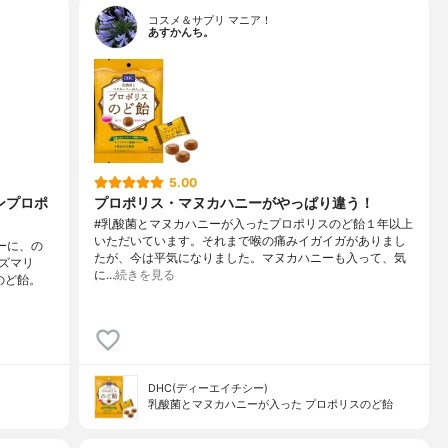
コスメ＆サプリ マニア！
あすかんち。
5.00
ンプロポ
プロポリス・マヌカハニーがやっぱり違う！
#乳酸菌とマヌカハニーが入ったプロポリスのど飴１年以上
いただいています。それまで喉の痛みイガイガがありまし
ーに、の
たが、今は平気になりました。マヌカハニーも入って、気
ズマリ
に…
続きを見る
のど飴。
DHC(ディーエイチシー)
乳酸菌とマヌカハニーが入った プロポリスのど飴