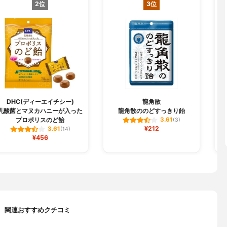
2位
3位
DHC(ディーエイチシー)
龍角散
乳酸菌とマヌカハニーが入った
龍角散ののどすっきり飴
プロポリスのど飴
3.61
(3)
¥212
3.61
(14)
¥456
関連おすすめクチコミ