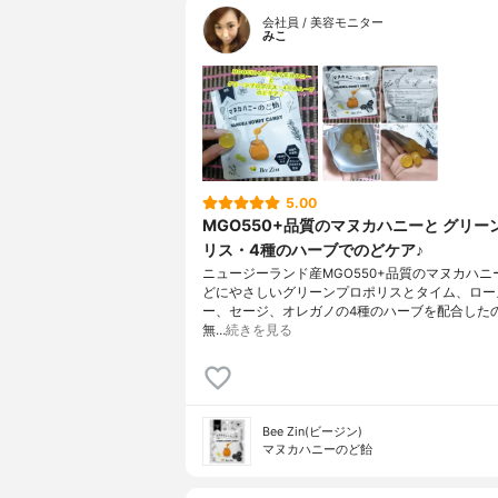
会社員 / 美容モニター
みこ
5.00
MGO550+品質のマヌカハニーと グリー
リス・4種のハーブでのどケア♪
ニュージーランド産MGO550+品質のマヌカハニ
どにやさしいグリーンプロポリスとタイム、ロー
ー、セージ、オレガノの4種のハーブを配合した
無…
続きを見る
Bee Zin(ビージン)
マヌカハニーのど飴