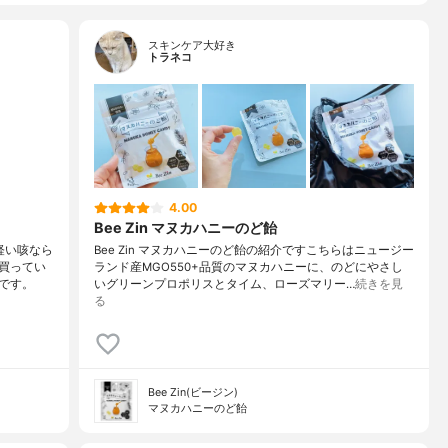
スキンケア大好き
トラネコ
4.00
Bee Zin マヌカハニーのど飴
軽い咳なら
Bee Zin マヌカハニーのど飴の紹介ですこちらはニュージー
買ってい
ランド産MGO550+品質のマヌカハニーに、のどにやさし
です。
いグリーンプロポリスとタイム、ローズマリー…
続きを見
る
Bee Zin(ビージン)
マヌカハニーのど飴