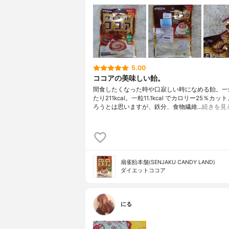
5.00
ココアの美味しい飴。
間食したくなった時や口寂しい時になめる飴。一袋
たり211kcal。一粒11.1kcal でカロリー25％カ
ろうとは思いますが、鉄分、食物繊維…
続きを見
扇雀飴本舗(SENJAKU CANDY LAND)
ダイエットココア
にる