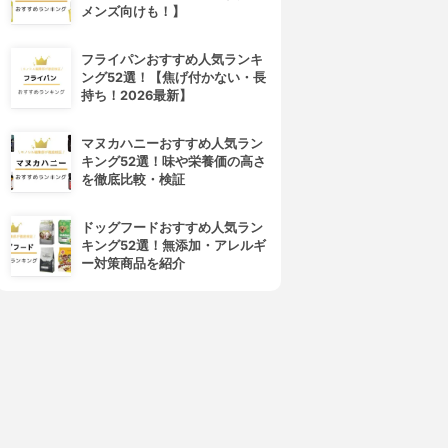
4位
5位
メンズ向けも！】
フライパンおすすめ人気ランキ
ング52選！【焦げ付かない・長
持ち！2026最新】
マヌカハニーおすすめ人気ラン
キング52選！味や栄養価の高さ
を徹底比較・検証
中特ホールディングス
Kanro(カンロ)
黒糖のど飴プラス
柿渋ケアキャンディ
ドッグフードおすすめ人気ラン
3.61
3.61
(1)
(1)
キング52選！無添加・アレルギ
¥2,592
¥700
ー対策商品を紹介