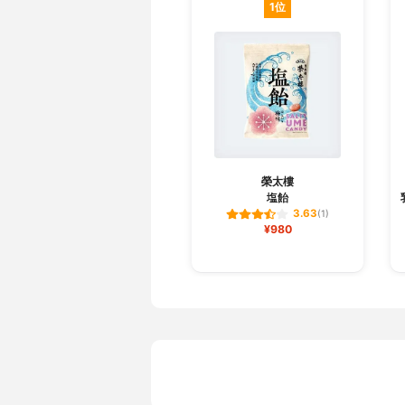
1位
榮太樓
塩飴
3.63
(1)
¥980