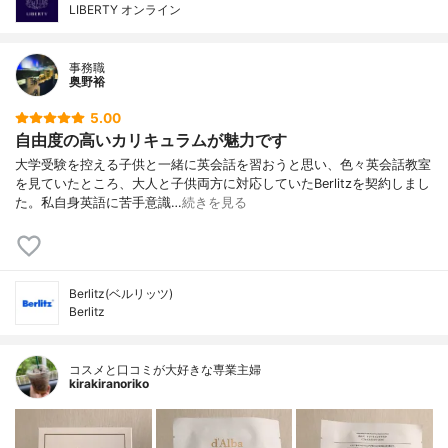
LIBERTY オンライン
事務職
奥野裕
5.00
自由度の高いカリキュラムが魅力です
大学受験を控える子供と一緒に英会話を習おうと思い、色々英会話教室
を見ていたところ、大人と子供両方に対応していたBerlitzを契約しまし
た。私自身英語に苦手意識…
続きを見る
Berlitz(ベルリッツ)
Berlitz
コスメと口コミが大好きな専業主婦
kirakiranoriko