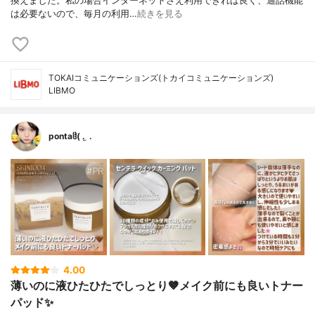
換えました。私の場合インターネットさえ利用できれば良く、通話機能
は必要ないので、毎月の利用…
続きを見る
TOKAIコミュニケーションズ(トカイコミュニケーションズ)
LIBMO
pontaჱ̒( . ̫ .
4.00
薄いのに液ひたひたでしっとり🤎メイク前にも良いトナー
パッド✨️