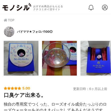
おすすめ商品がもらえる
クチコミポイ活サイト
TOP
バドママ★フォロバ100◎
5.00
更新日時：6ヶ月以上前
口臭ケア出来る。
独自の専用窯でつくった、ローズオイル成分たっぷりのロ
ーズウォーターをそのままパックしてあるんだそうです。