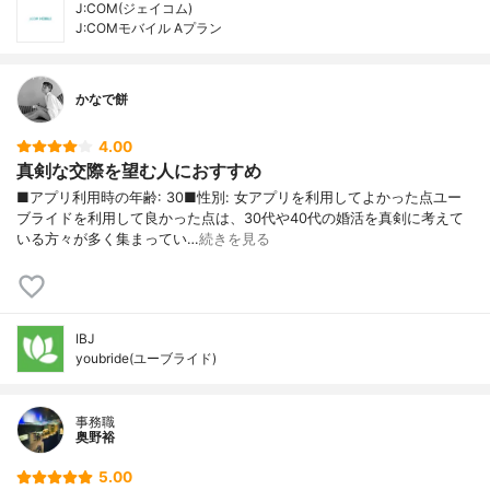
J:COM(ジェイコム)
J:COMモバイル Aプラン
かなで餅
4.00
真剣な交際を望む人におすすめ
■アプリ利用時の年齢: 30■性別: 女アプリを利用してよかった点ユー
ブライドを利用して良かった点は、30代や40代の婚活を真剣に考えて
いる方々が多く集まってい…
続きを見る
IBJ
youbride(ユーブライド)
事務職
奥野裕
5.00