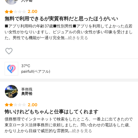
八ヶ岳
2.00
無料で利用できるが実質有料だと思ったほうがいい
■アプリ利用時の年齢37歳■性別男性■アプリを利用してよかった点若
い女性がかなりいますし、ビジュアルの良い女性が多い印象を受けまし
た。男性でも機能が一通り完全無…
続きを見る
37℃
pairfull(ペアフル)
事務職
奥野裕
2.00
怖いけれどもちゃんと仕事はしてくれます
債務整理でインターネットで検索をしたところ、一番上に出てきたので
東京ロータス法律事務所に依頼しました。問い合わせの電話をした歳、
かなり上から目線で威圧的な雰囲気…
続きを見る