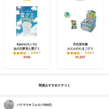
Kanro(カンロ)
丹生堂本舗
あの日夢見た雲グミ
カエルのたまごグミ
3.63
3.62
(1)
(1)
¥158
¥1,037
関連おすすめクチコミ
バドママ★フォロバ100◎