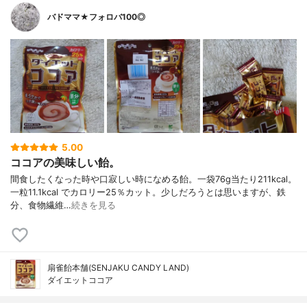
バドママ★フォロバ100◎
5.00
ココアの美味しい飴。
間食したくなった時や口寂しい時になめる飴。一袋76g当たり211kcal。
一粒11.1kcal でカロリー25％カット。少しだろうとは思いますが、鉄
分、食物繊維…
続きを見る
扇雀飴本舗(SENJAKU CANDY LAND)
ダイエットココア