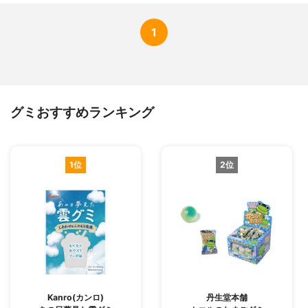
1
グミおすすめランキング
1位
2位
Kanro(カンロ)
丹生堂本舗