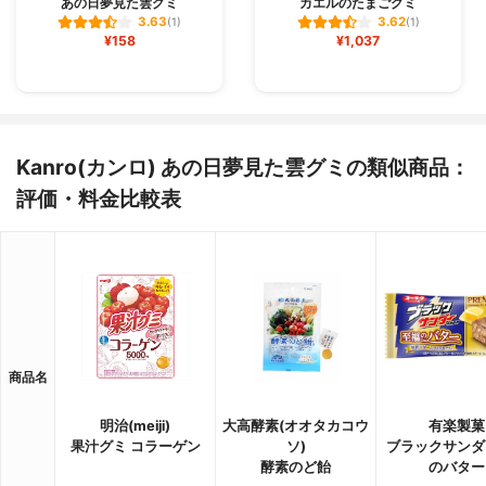
あの日夢見た雲グミ
カエルのたまごグミ
3.63
3.62
(1)
(1)
¥158
¥1,037
Kanro(カンロ) あの日夢見た雲グミの類似商品：
評価・料金比較表
商品名
明治(meiji)
大高酵素(オオタカコウ
有楽製菓
果汁グミ コラーゲン
ソ)
ブラックサンダ
酵素のど飴
のバター