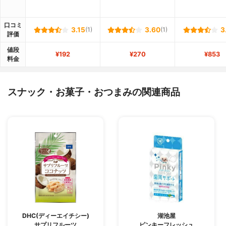
口コミ
3.15
(1)
3.60
(1)
3
評価
値段
¥192
¥270
¥853
料金
スナック・お菓子・おつまみの関連商品
DHC(ディーエイチシー)
湖池屋
サプリフルーツ
ピンキーフレッシュ