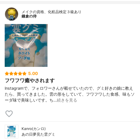
メイクの資格、化粧品検定３級あり
鎌倉の侍
5.00
フワフワ癒やされます
Instagramで、フォロワーさんが載せていたので、グミ好きの娘に教え
たら、買ってきました。雲の形をしていて、フワフワした食感、味もソ
ーダ味で美味しいです。ち…
続きを見る
Kanro(カンロ)
あの日夢見た雲グミ