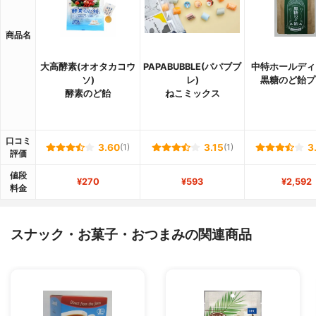
商品名
大高酵素(オオタカコウ
PAPABUBBLE(パパブブ
中特ホールディ
ソ)
レ)
黒糖のど飴プ
酵素のど飴
ねこミックス
口コミ
3.60
(1)
3.15
(1)
3
評価
値段
¥270
¥593
¥2,592
料金
スナック・お菓子・おつまみの関連商品