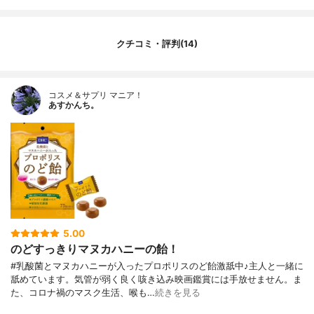
クチコミ・評判(14)
コスメ＆サプリ マニア！
あすかんち。
5.00
のどすっきりマヌカハニーの飴！
#乳酸菌とマヌカハニーが入ったプロポリスのど飴激舐中♪主人と一緒に
舐めています。気管が弱く良く咳き込み映画鑑賞には手放せません。ま
た、コロナ禍のマスク生活、喉も…
続きを見る