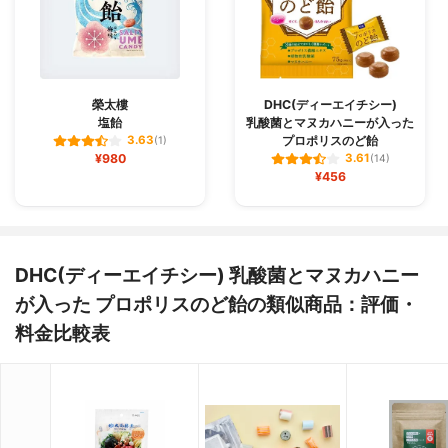
榮太樓
DHC(ディーエイチシー)
塩飴
乳酸菌とマヌカハニーが入った
プロポリスのど飴
3.63
(1)
¥980
3.61
(14)
¥456
DHC(ディーエイチシー) 乳酸菌とマヌカハニー
が入った プロポリスのど飴の類似商品：評価・
料金比較表