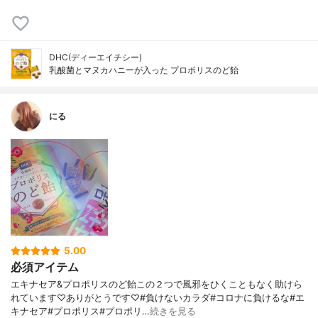
DHC(ディーエイチシー)
乳酸菌とマヌカハニーが入った プロポリスのど飴
にる
5.00
必須アイテム
エキナセア&プロポリスのど飴この２つで風邪をひくこともなく助けら
れています♡ありがとうです♡#負けないカラダ#コロナに負けるな#エ
キナセア#プロポリス#プロポリ…
続きを見る