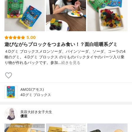
5.00
遊びながらブロックをつまみ食い！？面白咀嚼系グミ
４Dグミ ブロックスメロンソーダ、パインソーダ、ソーダ、コーラの4
種のグミ。４Dグミ ブロックス のりものパックタイヤのパーツ入り乗
り物が作れるパックです。参加…
続きを見る
AMOS(アモス)
4Dグミ ブロックス
美容大好き女子大生
優亜