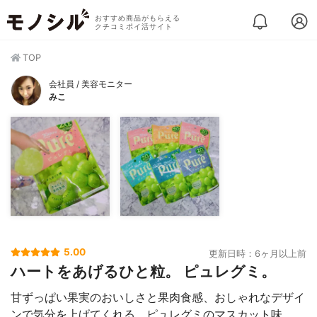
おすすめ商品がもらえる
クチコミポイ活サイト
TOP
会社員 / 美容モニター
みこ
5.00
更新日時：6ヶ月以上前
ハートをあげるひと粒。 ピュレグミ。
甘ずっぱい果実のおいしさと果肉食感、おしゃれなデザイ
ンで気分を上げてくれる、ピュレグミのマスカット味。