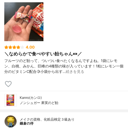
4.00
＼なめらかで食べやすい飴ちゃん🍬／
フルーツのど飴って、ついつい食べたくなるんですよね。1袋にレモ
ン、白桃、みかん、巨峰の4種類の味が入っています！1粒にレモン一個
分のビタミンC配合🍋小袋から出す…
続きを見る
Kanro(カンロ)
ノンシュガー 果実のど飴
メイクの資格、化粧品検定３級あり
鎌倉の侍