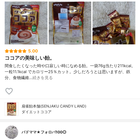
5.00
ココアの美味しい飴。
間食したくなった時や口寂しい時になめる飴。一袋76g当たり211kcal。
一粒11.1kcal でカロリー25％カット。少しだろうとは思いますが、鉄
分、食物繊維…
続きを見る
扇雀飴本舗(SENJAKU CANDY LAND)
ダイエットココア
バドママ★フォロバ100◎