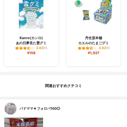
Kanro(カンロ)
丹生堂本舗
あの日夢見た雲グミ
カエルのたまごグミ
3.63
3.62
(1)
(1)
¥158
¥1,037
関連おすすめクチコミ
バドママ★フォロバ100◎