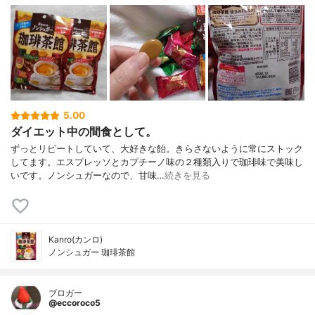
5.00
ダイエット中の間食として。
ずっとリピートしていて、大好きな飴。きらさないように常にストック
してます。エスプレッソとカプチーノ味の２種類入りで珈琲味で美味し
いです。ノンシュガーなので、甘味…
続きを見る
Kanro(カンロ)
ノンシュガー 珈琲茶館
ブロガー
@eccoroco5