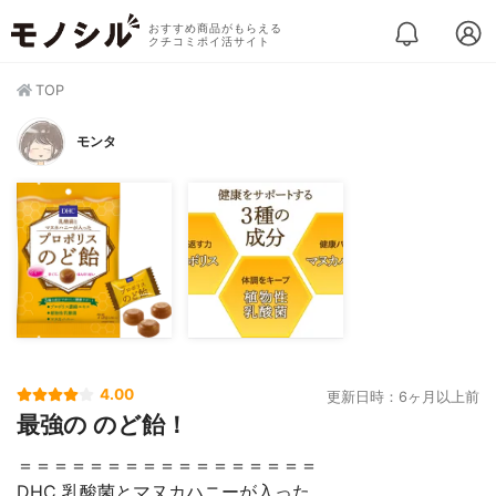
おすすめ商品がもらえる
クチコミポイ活サイト
TOP
モンタ
4.00
更新日時：6ヶ月以上前
最強の のど飴！
＝＝＝＝＝＝＝＝＝＝＝＝＝＝＝＝＝
DHC 乳酸菌とマヌカハニーが入った