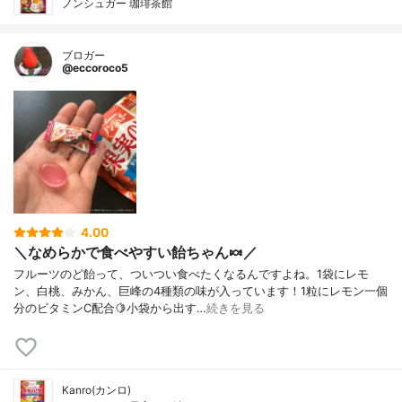
ノンシュガー 珈琲茶館
ブロガー
@eccoroco5
4.00
＼なめらかで食べやすい飴ちゃん🍬／
フルーツのど飴って、ついつい食べたくなるんですよね。1袋にレモ
ン、白桃、みかん、巨峰の4種類の味が入っています！1粒にレモン一個
分のビタミンC配合🍋小袋から出す…
続きを見る
Kanro(カンロ)