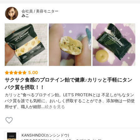
会社員 / 美容モニター
みこ
5.00
サクサク食感のプロテイン飴で健康♪カリッと手軽にタン
パク質を摂取！！
カリッと"食べるプロテイン飴。LET'S PROTEINとは 不足しがちなタン
パク質を誰でも気軽に、おいしく摂取することができ、添加物は一切使
用せず、職人が細部…
続きを見る
KANSHINDO(カンシンドウ)