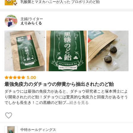
乳酸菌とマヌカハニーが入った プロポリスのど飴
主婦/ライター
えりみらくる
5.00
最強免疫力のダチョウの卵黄から抽出されたのど飴
ダチョウには最強の免疫力があると、ダチョウ研究者こと塚本博士によ
り開発されたのど飴！ダチョウには驚異的な免疫力と回復力があるそう
でしかも長生き！この黒糖のど飴プ…
続きを見る
中特ホールディングス