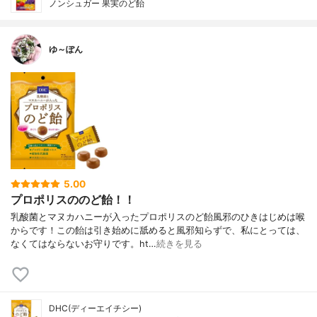
ノンシュガー 果実のど飴
ゆ～ぽん
5.00
プロポリスののど飴！！
乳酸菌とマヌカハニーが入ったプロポリスのど飴風邪のひきはじめは喉
からです！この飴は引き始めに舐めると風邪知らずで、私にとっては、
なくてはならないお守りです。ht…
続きを見る
DHC(ディーエイチシー)