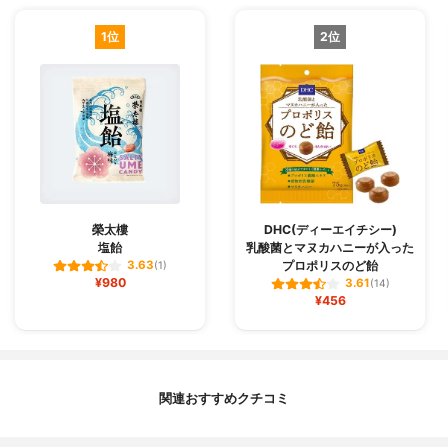
1位
2位
榮太樓
DHC(ディーエイチシー)
塩飴
乳酸菌とマヌカハニーが入った
プロポリスのど飴
3.63
(1)
¥980
3.61
(14)
¥456
関連おすすめクチコミ