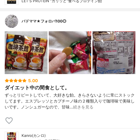
LET'S PROTEIN "カリッと"食べるプロテイン飴
バドママ★フォロバ100◎
5.00
ダイエット中の間食として。
ずっとリピートしていて、大好きな飴。きらさないように常にストック
してます。エスプレッソとカプチーノ味の２種類入りで珈琲味で美味し
いです。ノンシュガーなので、甘味…
続きを見る
Kanro(カンロ)