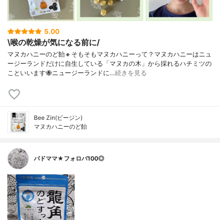
5.00
\喉の乾燥が気になる前に/
マヌカハニーのど飴🔸そもそもマヌカハニーって？マヌカハニーはニュ
ージーランドだけに自生している「マヌカの木」から採れるハチミツの
こといいます🐝ニュージーランドに…
続きを見る
Bee Zin(ビージン)
マヌカハニーのど飴
バドママ★フォロバ100◎