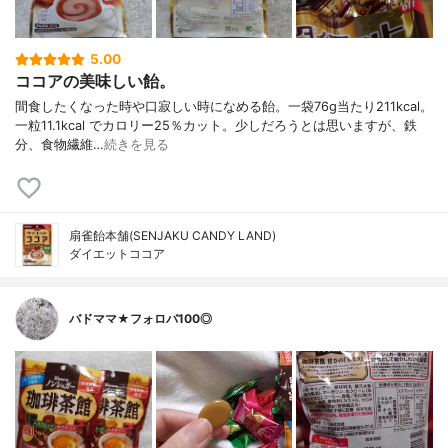
5.00
ココアの美味しい飴。
間食したくなった時や口寂しい時になめる飴。一袋76g当たり211kcal。
一粒11.1kcal でカロリー25％カット。少しだろうとは思いますが、鉄
分、食物繊維…
続きを見る
扇雀飴本舗(SENJAKU CANDY LAND)
ダイエットココア
バドママ★フォロバ100◎