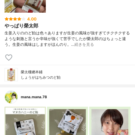
4.00
やっぱり榮太郎
生姜入りののど飴は色々ありますが生姜の風味が強すぎてチクチクする
ような刺激と言うか辛味が強くて苦手でしたが榮太郎のはちょっと違
う。生姜の風味はしますがほんのり。…
続きを見る
榮太樓總本鋪
しょうがはちみつのど飴
mana.mana.78