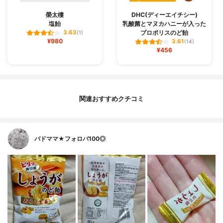
榮太樓
DHC(ディーエイチシー)
塩飴
乳酸菌とマヌカハニーが入った
プロポリスのど飴
3.63
(1)
¥980
3.61
(14)
¥456
関連おすすめクチコミ
バドママ★フォロバ100◎