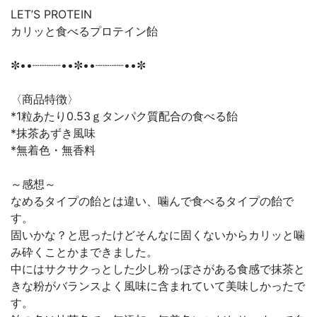
LET’S PROTEIN
カリッと食べるプロテイン飴
✼••┈┈┈┈••✼••┈┈┈┈••✼
〈商品特徴〉
*1粒あたり0.53ｇタンパク質配合の食べる飴
*抹茶あずき風味
*無着色・無香料
～感想～
なめるタイプの飴とは違い、噛んで食べるタイプの飴で
す。
固いかな？と思ったけどそんなに固くないからカリッと噛
み砕くことかまできました。
中にはサクサクっとした少し粉っぽさがある食感で抹茶と
きな粉がバランスよく風味に含まれていて美味しかったで
す。