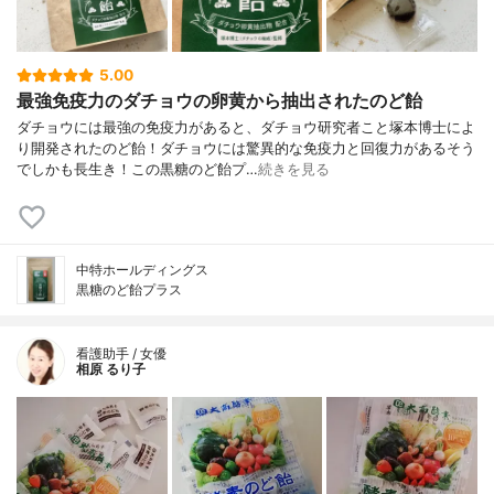
5.00
最強免疫力のダチョウの卵黄から抽出されたのど飴
ダチョウには最強の免疫力があると、ダチョウ研究者こと塚本博士によ
り開発されたのど飴！ダチョウには驚異的な免疫力と回復力があるそう
でしかも長生き！この黒糖のど飴プ…
続きを見る
中特ホールディングス
黒糖のど飴プラス
看護助手 / 女優
相原 るり子