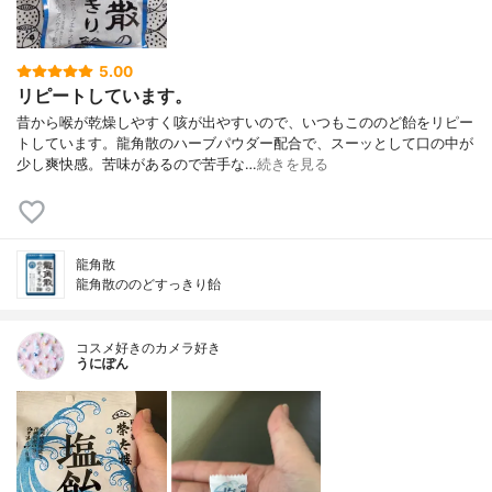
5.00
リピートしています。
昔から喉が乾燥しやすく咳が出やすいので、いつもこののど飴をリピー
トしています。龍角散のハーブパウダー配合で、スーッとして口の中が
少し爽快感。苦味があるので苦手な…
続きを見る
龍角散
龍角散ののどすっきり飴
コスメ好きのカメラ好き
うにぽん