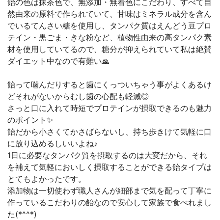
飴の色は抹茶色で、無添加・無着色にこだわり、すべて自
然由来の原料で作られていて、甘味はミネラル成分を含ん
でいるてんさい糖を使用し、タンパク質はえんどう豆プロ
テイン・黒ごま・きな粉など、植物性由来の高タンパク素
材を使用していてるので、糖分が抑えられていて私は絶賛
ダイエット中なので有難い🙏
飴って噛んだりすると歯にくっついちゃう事がよくあるけ
どそれがないからむし歯の心配も軽減◎
さっと口に入れて時短でプロテインが摂取できるのも魅力
のポイント✨
飴だから小さくてかさばらないし、持ち歩きけて気軽に口
に放り込めるしいいよね♪
1日に必要なタンパク質を摂取するのは大変だから、それ
を補えて気軽においしく摂取することができる飴タイプは
とてもよかったです。
添加物は一切使わず職人さんが細部まで気を配って丁寧に
作っているこだわりの飴なので安心して家族で食べれまし
た(*^^*)